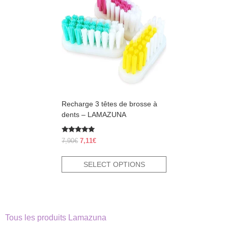
has
multiple
variants.
The
options
may
be
chosen
on
the
product
Recharge 3 têtes de brosse à
page
dents – LAMAZUNA
Rated
Original
Current
7,90
€
7,11
€
5.00
price
price
out of 5
was:
is:
SELECT OPTIONS
7,90€.
7,11€.
Tous les produits Lamazuna