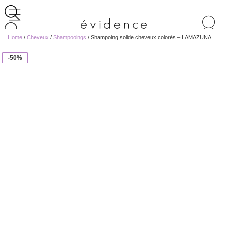
Recherche
de
Home
/
Cheveux
/
Shampooings
/ Shampoing solide cheveux colorés – LAMAZUNA
produits
-50%