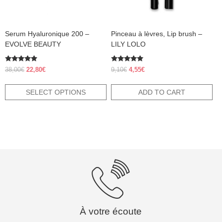
on
the
product
Serum Hyaluronique 200 –
Pinceau à lèvres, Lip brush –
page
EVOLVE BEAUTY
LILY LOLO
Rated
Rated
Original
Current
Original
Current
38,00
€
22,80
€
9,10
€
4,55
€
4.70
5.00
price
price
price
price
out of 5
out of 5
was:
is:
was:
is:
SELECT OPTIONS
ADD TO CART
38,00€.
22,80€.
9,10€.
4,55€.
À votre écoute