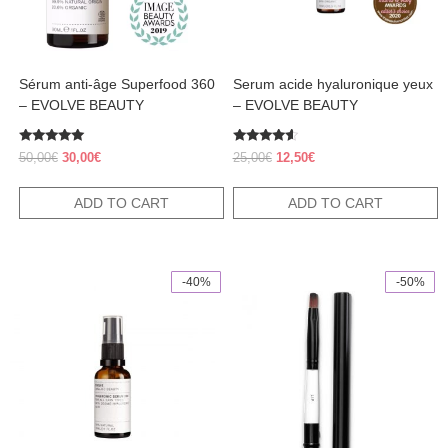
Sérum anti-âge Superfood 360
Serum acide hyaluronique yeux
– EVOLVE BEAUTY
– EVOLVE BEAUTY
Rated
Rated
Original
Current
Original
Current
50,00
€
30,00
€
25,00
€
12,50
€
5.00
4.38
price
price
price
price
out of 5
out of 5
was:
is:
was:
is:
ADD TO CART
ADD TO CART
50,00€.
30,00€.
25,00€.
12,50€.
-40%
-50%
This
product
has
multiple
variants.
The
options
may
be
chosen