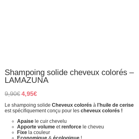
Shampoing solide cheveux colorés –
LAMAZUNA
Original
Current
9,90
€
4,95
€
price
price
was:
is:
Le shampoing solide
Cheveux colorés
à
l’huile de cerise
9,90€.
4,95€.
est spécifiquement conçu pour les
cheveux colorés !
Apaise
le cuir chevelu
Apporte volume
et
renforce
le cheveu
Fixe
la couleur
Economique
&
écologique
!