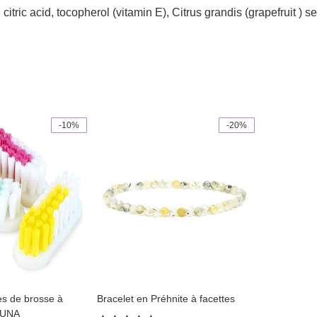
itric acid, tocopherol (vitamin E), Citrus grandis (grapefruit ) 
-10%
-20%
es de brosse à
Bracelet en Préhnite à facettes
ZUNA