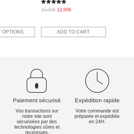
Rated
Original
Current
15,00
€
12,00
€
5.00
rrent
price
price
out of 5
ice
was:
is:
15,00€.
12,00€.
 OPTIONS
ADD TO CART
11€.
Paiement sécurisé
Expédition rapide
Vos transactions sur
Votre commande est
notre site sont
préparée et expédiée
sécurisées par des
en 24H.
technologies sûres et
reconnues.