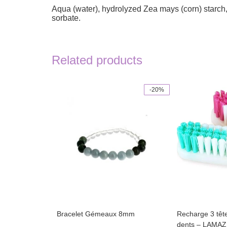
Aqua (water), hydrolyzed Zea mays (corn) starch, c
sorbate.
Related products
-20%
This
product
has
multiple
variants.
The
options
may
be
chosen
on
the
product
page
Bracelet Gémeaux 8mm
Recharge 3 têt
dents – LAMA