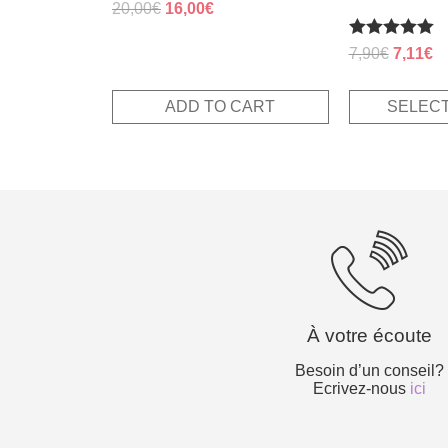
Original
Current
20,00
€
16,00
€
price
price
Rated
Original
Cu
7,90
€
7,11
€
was:
is:
5.00
price
pr
20,00€.
16,00€.
out of 5
was:
is:
ADD TO CART
SELECT
7,90€.
7,
À votre écoute
Besoin d’un conseil?
Ecrivez-nous
ici