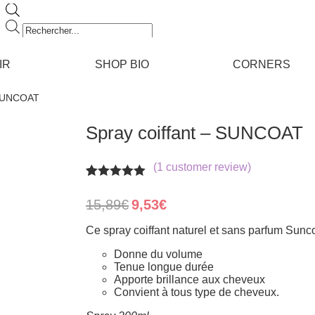
Recherche
de
produits
IR
SHOP BIO
CORNERS
 SUNCOAT
Spray coiffant – SUNCOAT
(
1
customer review)
Rated
1
5.00
out of 5
Original
Current
15,89
€
9,53
€
based on
price
price
customer
was:
is:
Ce spray coiffant naturel et sans parfum Sunc
rating
15,89€.
9,53€.
Donne du volume
Tenue longue durée
Apporte brillance aux cheveux
Convient à tous type de cheveux.