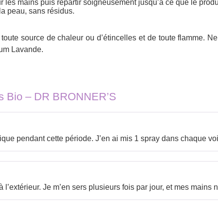
ur les mains puis répartir soigneusement jusqu’à ce que le prod
la peau, sans résidus.
de toute source de chaleur ou d’étincelles et de toute flamme. 
rfum Lavande.
ns Bio – DR BRONNER’S
tique pendant cette période. J’en ai mis 1 spray dans chaque voi
à l’extérieur. Je m’en sers plusieurs fois par jour, et mes main