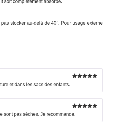
uit soit complètement absorbé.
Ne pas stocker au-delà de 40°. Pour usage externe
Rated
5
out
ture et dans les sacs des enfants.
of 5
Rated
5
out
s ne sont pas sèches. Je recommande.
of 5