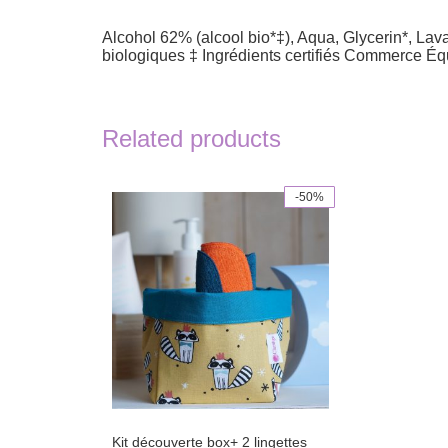
Alcohol 62% (alcool bio*‡), Aqua, Glycerin*, Lava
biologiques ‡ Ingrédients certifiés Commerce Éq
Related products
-50%
This
product
has
multiple
variants.
The
options
may
be
chosen
on
the
product
page
Kit découverte box+ 2 lingettes