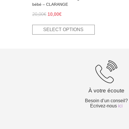
bébé – CLARANGE
Original
Current
20,00
€
10,00
€
price
price
was:
is:
SELECT OPTIONS
20,00€.
10,00€.
À votre écoute
Besoin d’un conseil?
Ecrivez-nous
ici