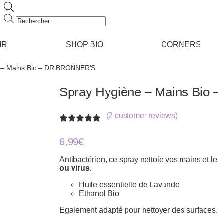
Recherche
de
produits
IR
SHOP BIO
CORNERS
e – Mains Bio – DR BRONNER’S
Spray Hygiène – Mains Bi
(
2
customer reviews)
Rated
2
5.00
out of 5
6,99
€
based on
customer
Antibactérien, ce spray nettoie vos mains et l
ratings
ou virus.
Huile essentielle de Lavande
Ethanol Bio
Egalement adapté pour nettoyer des surfaces.