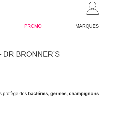
PROMO
MARQUES
o – DR BRONNER’S
es protège des
bactéries
,
germes
,
champignons