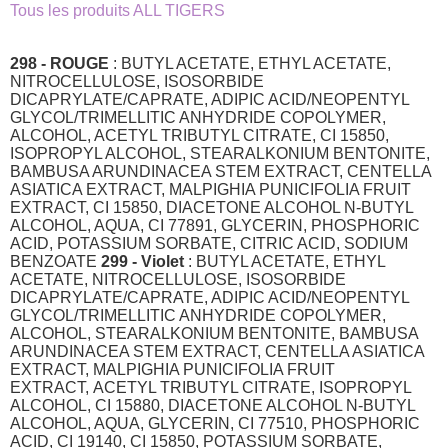
Tous les produits ALL TIGERS
298 - ROUGE
: BUTYL ACETATE, ETHYL ACETATE,
NITROCELLULOSE, ISOSORBIDE
DICAPRYLATE/CAPRATE, ADIPIC ACID/NEOPENTYL
GLYCOL/TRIMELLITIC ANHYDRIDE COPOLYMER,
ALCOHOL, ACETYL TRIBUTYL CITRATE, CI 15850,
ISOPROPYL ALCOHOL, STEARALKONIUM BENTONITE,
BAMBUSA ARUNDINACEA STEM EXTRACT, CENTELLA
ASIATICA EXTRACT, MALPIGHIA PUNICIFOLIA FRUIT
EXTRACT, CI 15850, DIACETONE ALCOHOL N-BUTYL
ALCOHOL, AQUA, CI 77891, GLYCERIN, PHOSPHORIC
ACID, POTASSIUM SORBATE, CITRIC ACID, SODIUM
BENZOATE
299 - Violet
: BUTYL ACETATE, ETHYL
ACETATE, NITROCELLULOSE, ISOSORBIDE
DICAPRYLATE/CAPRATE, ADIPIC ACID/NEOPENTYL
GLYCOL/TRIMELLITIC ANHYDRIDE COPOLYMER,
ALCOHOL, STEARALKONIUM BENTONITE, BAMBUSA
ARUNDINACEA STEM EXTRACT, CENTELLA ASIATICA
EXTRACT, MALPIGHIA PUNICIFOLIA FRUIT
EXTRACT, ACETYL TRIBUTYL CITRATE, ISOPROPYL
ALCOHOL, CI 15880, DIACETONE ALCOHOL N-BUTYL
ALCOHOL, AQUA, GLYCERIN, CI 77510, PHOSPHORIC
ACID, CI 19140, CI 15850, POTASSIUM SORBATE,