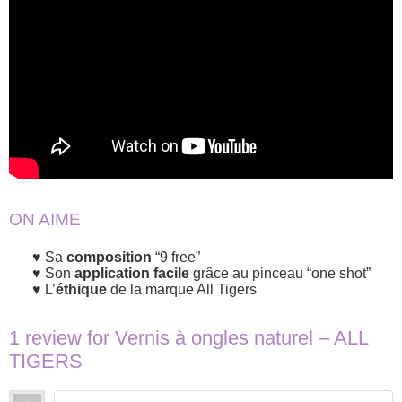
ON AIME
Sa
composition
“9 free”
Son
application facile
grâce au pinceau “one shot”
L’
éthique
de la marque All Tigers
1 review for
Vernis à ongles naturel – ALL
TIGERS