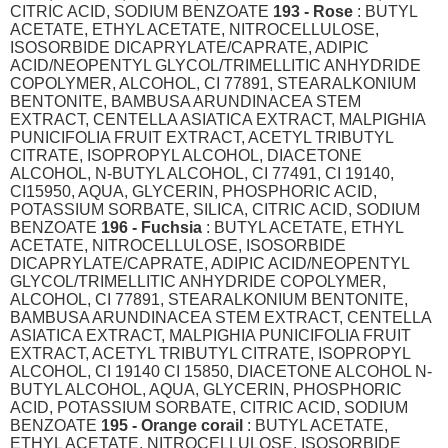
CITRIC ACID, SODIUM BENZOATE
193 - Rose
: BUTYL
ACETATE, ETHYL ACETATE, NITROCELLULOSE,
ISOSORBIDE DICAPRYLATE/CAPRATE, ADIPIC
ACID/NEOPENTYL GLYCOL/TRIMELLITIC ANHYDRIDE
COPOLYMER, ALCOHOL, CI 77891, STEARALKONIUM
BENTONITE, BAMBUSA ARUNDINACEA STEM
EXTRACT, CENTELLA ASIATICA EXTRACT, MALPIGHIA
PUNICIFOLIA FRUIT EXTRACT, ACETYL TRIBUTYL
CITRATE, ISOPROPYL ALCOHOL, DIACETONE
ALCOHOL, N-BUTYL ALCOHOL, CI 77491, CI 19140,
CI15950, AQUA, GLYCERIN, PHOSPHORIC ACID,
POTASSIUM SORBATE, SILICA, CITRIC ACID, SODIUM
BENZOATE
196 - Fuchsia
: BUTYL ACETATE, ETHYL
ACETATE, NITROCELLULOSE, ISOSORBIDE
DICAPRYLATE/CAPRATE, ADIPIC ACID/NEOPENTYL
GLYCOL/TRIMELLITIC ANHYDRIDE COPOLYMER,
ALCOHOL, CI 77891, STEARALKONIUM BENTONITE,
BAMBUSA ARUNDINACEA STEM EXTRACT, CENTELLA
ASIATICA EXTRACT, MALPIGHIA PUNICIFOLIA FRUIT
EXTRACT, ACETYL TRIBUTYL CITRATE, ISOPROPYL
ALCOHOL, CI 19140 CI 15850, DIACETONE ALCOHOL N-
BUTYL ALCOHOL, AQUA, GLYCERIN, PHOSPHORIC
ACID, POTASSIUM SORBATE, CITRIC ACID, SODIUM
BENZOATE
195 - Orange corail
: BUTYL ACETATE,
ETHYL ACETATE, NITROCELLULOSE, ISOSORBIDE