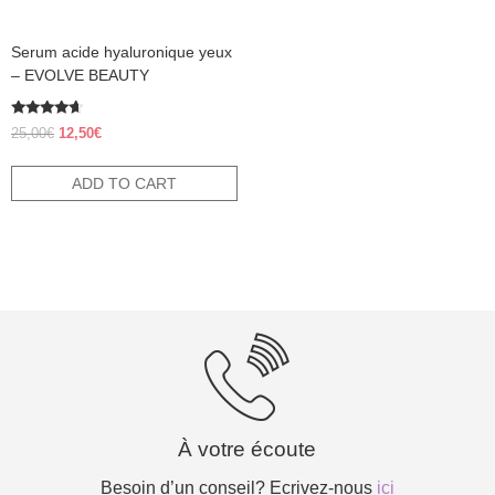
Serum acide hyaluronique yeux
– EVOLVE BEAUTY
Rated
Original
Current
25,00
€
12,50
€
4.38
price
price
out of 5
was:
is:
ADD TO CART
25,00€.
12,50€.
À votre écoute
Besoin d’un conseil? Ecrivez-nous
ici