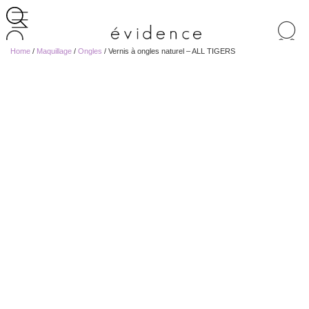
Recherche
de
Home
/
Maquillage
/
Ongles
/ Vernis à ongles naturel – ALL TIGERS
produits