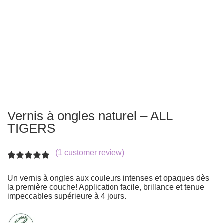
Vernis à ongles naturel – ALL
TIGERS
(
1
customer review)
Rated
1
5.00
out of 5
Un vernis à ongles aux couleurs intenses et opaques dès
based on
la première couche! Application facile, brillance et tenue
customer
impeccables supérieure à 4 jours.
rating