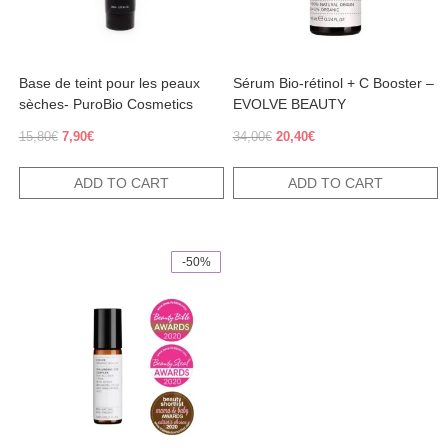
Base de teint pour les peaux
Sérum Bio-rétinol + C Booster –
sèches- PuroBio Cosmetics
EVOLVE BEAUTY
Original
Current
Original
Current
15,80
€
7,90
€
34,00
€
20,40
€
price
price
price
price
was:
is:
was:
is:
ADD TO CART
ADD TO CART
15,80€.
7,90€.
34,00€.
20,40€.
-50%