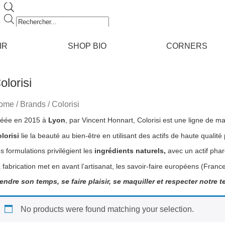
Recherche
de
produits
IR
SHOP BIO
CORNERS
olorisi
ome
/ Brands / Colorisi
éée en 2015 à
Lyon
, par Vincent Honnart, Colorisi est une ligne de ma
lorisi
lie la beauté au bien-être en utilisant des actifs de haute qualité proposés dans des pa
s formulations privilégient les
ingrédients naturels,
avec un actif phar
endre son temps, se faire plaisir, se maquiller et respecter notre te
No products were found matching your selection.