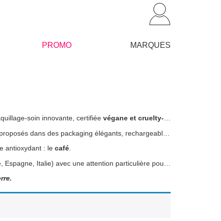
PROMO
MARQUES
quillage-soin innovante, certifiée
végane et cruelty-free par PETA.
ckaging élégants, rechargeables et reflétant le luxe dans sa simplicité.
e antioxydant : le
café
.
La fabrication met en avant l’artisanat, les savoir-faire européens (France, Espagne, Italie) avec une attention particulière pour l’utilisation de ressources renouvelables. Colorisi est
rre.