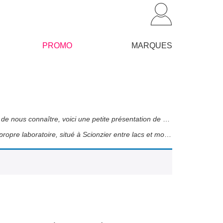
PROMO
MARQUES
Parce que nous pensons être une marque topissime et que vous méritez de nous connaître, voici une petite présentation de notre belle marque et de nos valeurs !
Nous fabriquons et commercialisons nos produits en France, dans notre propre laboratoire, situé à Scionzier entre lacs et montagnes !