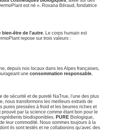
duits cosmétiques biologiques
, axée sur des
 DermoPlant est né ». Roxana Béraud, fondatrice
e
bien-être de l'autre
. Le corps humain est
ermoPlant repose sur trois valeurs :
ne, depuis nos locaux dans les Alpes françaises,
courageant une
consommation responsable.
de sécurité et de pureté NaTrue, l'une des plus
, nous transformons les meilleurs extraits de
s pures pressées à froid et les beurres riches et
st prouvé par la science comme étant bon pour le
 ingrédients biodisponibles.
PURE
Biologique,
ou de leur commodité. Nous sommes toujours à la
 dont ils sont testés et ne collaborons qu'avec des