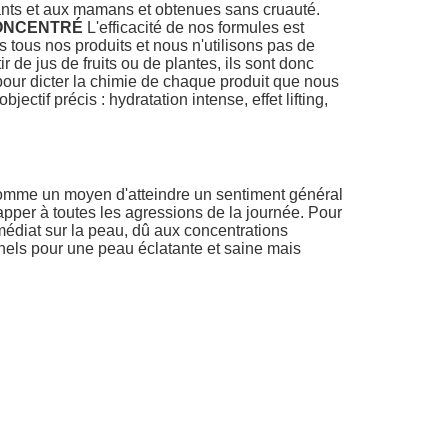
fants et aux mamans et obtenues sans cruauté.
ONCENTRÉ
L'efficacité de nos formules est
 tous nos produits et nous n'utilisons pas de
 de jus de fruits ou de plantes, ils sont donc
pour dicter la chimie de chaque produit que nous
jectif précis : hydratation intense, effet lifting,
comme un moyen d'atteindre un sentiment général
happer à toutes les agressions de la journée. Pour
médiat sur la peau, dû aux concentrations
onnels pour une peau éclatante et saine mais