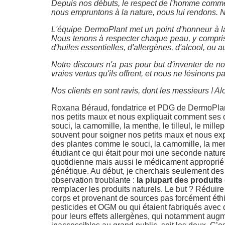
Depuis nos débuts, le respect de l'homme comme 
nous empruntons à la nature, nous lui rendons. N
L'équipe
DermoPlant
met un point d'honneur à la
Nous tenons à respecter chaque peau, y compris 
d'huiles essentielles, d'allergènes, d'alcool, ou
Notre discours n'a pas pour but d'inventer de n
vraies vertus qu'ils offrent, et nous ne lésinons p
Nos clients en sont ravis, dont les messieurs ! A
Roxana Béraud, fondatrice et PDG de DermoPlant.
nos petits maux et nous expliquait comment ses di
souci, la camomille, la menthe, le tilleul, le mille
souvent pour soigner nos petits maux et nous expl
des plantes comme le souci, la camomille, la menthe
étudiant ce qui était pour moi une seconde nature
quotidienne mais aussi le médicament approprié po
génétique. Au début, je cherchais seulement des p
observation troublante :
la plupart des produits
remplacer les produits naturels. Le but ? Réduire 
corps et provenant de sources pas forcément éthi
pesticides et OGM ou qui étaient fabriqués avec 
pour leurs effets allergènes, qui notamment augmen