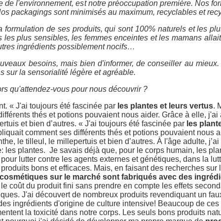
de l'environnement, est notre préoccupation première. Nos fo
os packagings sont minimisés au maximum, recyclables et recycl
 formulation de ses produits, qui sont 100% naturels et les plus
les plus sensibles, les femmes enceintes et les mamans allaita
 autres ingrédients possiblement nocifs…
ouveaux besoins, mais bien d'informer, de conseiller au mieux. 
as sur la sensorialité légère et agréable.
lors qu'attendez-vous pour nous découvrir ?
 « J'ai toujours été fascinée par
les plantes et leurs vertus
. 
fférents thés et potions pouvaient nous aider. Grâce à elle, j'ai
pertuis et bien d’autres. « J'ai toujours été fascinée par
les plant
iquait comment ses différents thés et potions pouvaient nous aide
, le tilleul, le millepertuis et bien d’autres. À l'âge adulte, j’a
: les plantes. Je savais déjà que, pour le corps humain, les pl
ur lutter contre les agents externes et génétiques, dans la lutt
roduits bons et efficaces. Mais, en faisant des recherches sur l
 cosmétiques sur le marché sont fabriqués avec des ingréd
le coût du produit fini sans prendre en compte les effets seconda
ques. J'ai découvert de nombreux produits revendiquant un faux
des ingrédients d'origine de culture intensive! Beaucoup de ce
tent la toxicité dans notre corps. Les seuls bons produits naturel