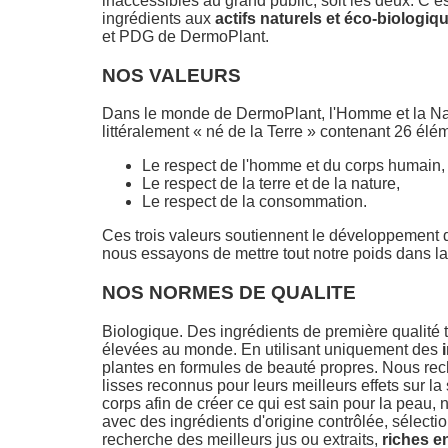
inaccessibles au grand public, soit les deux. C’
ingrédients aux
actifs naturels et éco-biologiq
et PDG de DermoPlant.
NOS VALEURS
Dans le monde de DermoPlant, l'Homme et la Natu
littéralement « né de la Terre » contenant 26 élém
Le respect de l'homme et du corps humain,
Le respect de la terre et de la nature,
Le respect de la consommation.
Ces trois valeurs soutiennent le développement d
nous essayons de mettre tout notre poids dans 
NOS NORMES DE QUALITE
Biologique. Des ingrédients de première qualité t
élevées au monde. En utilisant uniquement des
plantes en formules de beauté propres. Nous recher
lisses reconnus pour leurs meilleurs effets sur 
corps afin de créer ce qui est sain pour la peau,
avec des ingrédients d'origine contrôlée, sélecti
recherche des meilleurs jus ou extraits,
riches e