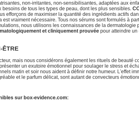
trisantes, non-irritantes, non-sensibilisantes, adaptées aux en
besoins de tous les types de peau, dont les plus sensibles.
C
 efforçons de maximiser la quantité des ingrédients actifs dans
 est vraiment nécessaire. Tous nos sérums sont formulés à partir
ulations, nous utilisons les connaissances de la dermatologie 
rmatologiquement et cliniquement prouvée
pour atteindre un ob
N-ÊTRE
cteur, mais nous considérons également les rituels de beauté 
 représenter un exutoire émotionnel pour soulager le stress et éc
els matin et soir nous aident à définir notre humeur. L'effet im
 agréable et le parfum délicat, sont autant de convecteurs émoti
nibles sur box-evidence.com: