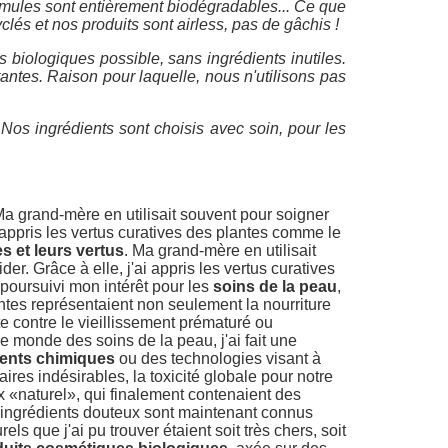
rmules sont entièrement biodégradables... Ce que
és et nos produits sont airless, pas de gâchis !
 biologiques possible, sans ingrédients inutiles.
ntes. Raison pour laquelle, nous n'utilisons pas
Nos ingrédients sont choisis avec soin, pour les
Ma grand-mère en utilisait souvent pour soigner
 appris les vertus curatives des plantes comme le
es et leurs vertus
. Ma grand-mère en utilisait
r. Grâce à elle, j'ai appris les vertus curatives
i poursuivi mon intérêt pour les
soins de la peau
,
antes représentaient non seulement la nourriture
e contre le vieillissement prématuré ou
e monde des soins de la peau, j'ai fait une
ients chimiques
ou des technologies visant à
ires indésirables, la toxicité globale pour notre
 «naturel», qui finalement contenaient des
s ingrédients douteux sont maintenant connus
s que j'ai pu trouver étaient soit très chers, soit