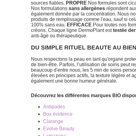
sources fiables.
PROPRE
Nos formules sont cica
Nos formulations
sans allergènes
répondent aux 
également donnée par la concentration. Nous nous
produits de remplissage comme l'eau, sauf si cela
100% sans eau.
EFFICACE
Pour toutes nos form
créons. Chaque ligne DermoPlant est
testée de
anti-âge ou thérapeutique.
DU SIMPLE RITUEL BEAUTE AU BIE
Nous respectons la peau en tant qu'organe prote
de bien-être. Parfois, l’utilisation de soins peut
beaucoup d'entre nous, les 5 min de soins personn
élevées en principes actifs, la texture légère et
également une bonne humeur générale.
Découvrez les différentes marques BIO dispo
Antipodes
Box évidence
Clarange
Evolve Beauty
Lamazuna