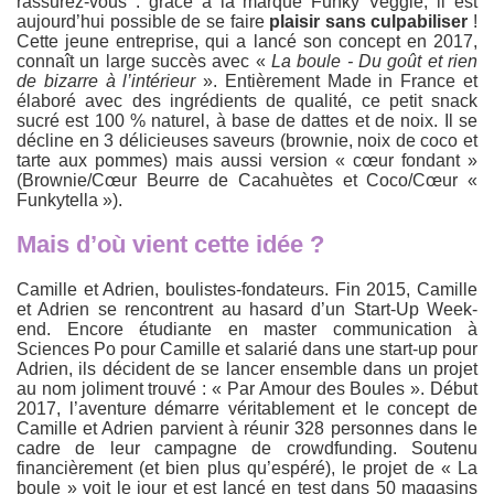
rassurez-vous : grâce à la marque Funky Veggie, il est
aujourd’hui possible de se faire
plaisir sans culpabiliser
!
Cette jeune entreprise, qui a lancé son concept en 2017,
connaît un large succès avec «
La boule - Du goût et rien
de bizarre à l’intérieur
». Entièrement Made in France et
élaboré avec des ingrédients de qualité, ce petit snack
sucré est 100 % naturel, à base de dattes et de noix. Il se
décline en 3 délicieuses saveurs (brownie, noix de coco et
tarte aux pommes) mais aussi version « cœur fondant »
(Brownie/Cœur Beurre de Cacahuètes et Coco/Cœur «
Funkytella »).
Mais d’où vient cette idée ?
Camille et Adrien, boulistes-fondateurs. Fin 2015, Camille
et Adrien se rencontrent au hasard d’un Start-Up Week-
end. Encore étudiante en master communication à
Sciences Po pour Camille et salarié dans une start-up pour
Adrien, ils décident de se lancer ensemble dans un projet
au nom joliment trouvé : « Par Amour des Boules ». Début
2017, l’aventure démarre véritablement et le concept de
Camille et Adrien parvient à réunir 328 personnes dans le
cadre de leur campagne de crowdfunding. Soutenu
financièrement (et bien plus qu’espéré), le projet de « La
boule » voit le jour et est lancé en test dans 50 magasins