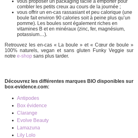
vous proposer un packaging facile à emporter pour
combler les petits creux au cours de la journée ;
vous offrir un en-cas rassasiant et peu calorique (une
boule fait environ 90 calories soit à peine plus qu’un
pomme). Les boules sont également riches en
vitamines B et en minéraux (zinc, fer, magnésium,
potassium…).
Retrouvez les en-cas « La boule » et « Cœur de boule »
100% naturels, vegan et sans gluten Funky Veggie sur
notre
e-shop
sans plus tarder.
Découvrez les différentes marques BIO disponibles sur
box-evidence.com:
Antipodes
Box évidence
Clarange
Evolve Beauty
Lamazuna
Lily Lolo