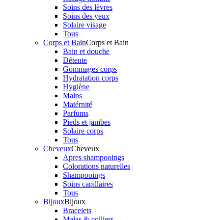
Soins des lèvres
Soins des yeux
Solaire visage
Tous
Corps et Bain
Corps et Bain
Bain et douche
Détente
Gommages corps
Hydratation corps
Hygiène
Mains
Matérnité
Parfums
Pieds et jambes
Solaire corps
Tous
Cheveux
Cheveux
Apres shampooings
Colorations naturelles
Shampooings
Soins capillaires
Tous
Bijoux
Bijoux
Bracelets
Malas & colliers