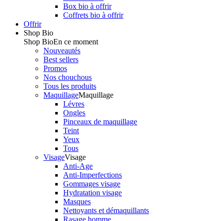
Box bio à offrir
Coffrets bio à offrir
Offrir
Shop Bio
Shop Bio
En ce moment
Nouveautés
Best sellers
Promos
Nos chouchous
Tous les produits
Maquillage
Maquillage
Lévres
Ongles
Pinceaux de maquillage
Teint
Yeux
Tous
Visage
Visage
Anti-Age
Anti-Imperfections
Gommages visage
Hydratation visage
Masques
Nettoyants et démaquillants
Rasage homme