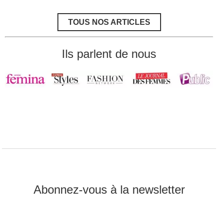
la
fonte
musculaire
TOUS NOS ARTICLES
après
40
ans
Ils parlent de nous
Abonnez-vous à la newsletter