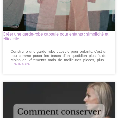
Créer une garde-robe capsule pour enfants : simplicité et
efficacité
Construire une garde-robe capsule pour enfants, c’est un
peu comme poser les bases d’un quotidien plus fluide.
Moins de vêtements mais de meilleures pièces, plus…
:
Lire la suite
Créer
une
garde-
robe
capsule
pour
enfants
:
simplicité
et
efficacité