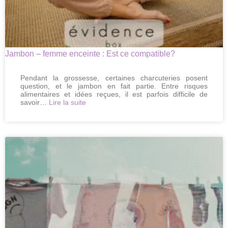
Jambon – femme enceinte : Est ce compatible?
Pendant la grossesse, certaines charcuteries posent
question, et le jambon en fait partie. Entre risques
alimentaires et idées reçues, il est parfois difficile de
:
savoir…
Lire la suite
Jambon
–
femme
enceinte
:
Est
ce
compatible?