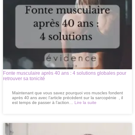
muscles
après
40
ans
Fonte musculaire après 40 ans : 4 solutions globales pour
retrouver sa tonicité
Maintenant que vous savez pourquoi vos muscles fondent
après 40 ans avec l’article précèdent sur la sarcopénie , il
:
est temps de passer à l’action…
Lire la suite
Fonte
musculaire
après
40
ans
: