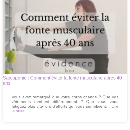
4
solutions
globales
pour
retrouver
sa
tonicité
Sarcopénie : Comment éviter la fonte musculaire après 40
ans
Vous avez remarqué que votre corps change ? Que vos
vêtements tombent différemment ? Que vous vous
fatiguez plus vite lors d’efforts qui vous semblaient…
Lire
:
la suite
Sarcopénie
:
Comment
éviter