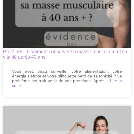
Protéines : Comment conserver sa masse musculaire et sa
vitalité après 40 ans
Vous avez beau surveiller votre alimentation, votre
énergie s’effrite et votre silhouette perd de sa tonicité ? Le
problème pourrait venir de vos protéines. Après…
Lire la
:
suite
Protéines
:
Comment
conserver
sa
masse
musculaire
et
sa
vitalité