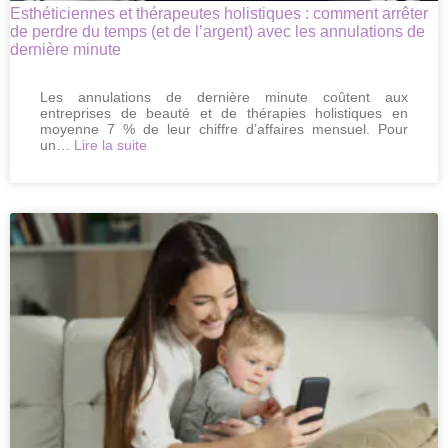
Esthéticiennes et thérapeutes holistiques : comment arrêter
de perdre du temps (et de l’argent) avec les annulations de
dernière minute
Les annulations de dernière minute coûtent aux
entreprises de beauté et de thérapies holistiques en
moyenne 7 % de leur chiffre d’affaires mensuel. Pour
:
un…
Lire la suite
Esthéticiennes
et
thérapeutes
holistiques
:
comment
arrêter
de
perdre
du
temps
(et
de
l’argent)
avec
les
annulations
de
dernière