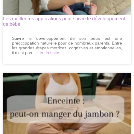
minute
Les meilleures applications pour suivre le développement
de bébé
Suivre le développement de son bébé est une
préoccupation naturelle pour de nombreux parents. Entre
les grandes étapes motrices, cognitives et émotionnelles,
:
il n’est pas…
Lire la suite
Les
meilleures
applications
pour
suivre
le
développement
de
bébé