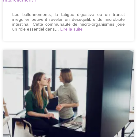
Les ballonnements, la fatigue digestive ou un transit
irrégulier peuvent révéler un déséquilibre du microbiote
intestinal. Cette communauté de micro-organismes joue
:
un rôle essentiel dans…
Lire la suite
Microbiote
intestinal
:
comment
en
prendre
soin
naturellement
?