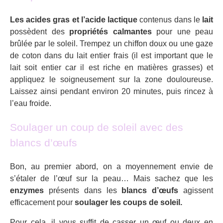
Les acides gras et l’acide lactique
contenus dans le
lait
possèdent des
propriétés calmantes
pour une peau
brûlée par le soleil. Trempez un chiffon doux ou une gaze
de coton dans du lait entier frais (il est important que le
lait soit entier car il est riche en matières grasses) et
appliquez le soigneusement sur la zone douloureuse.
Laissez ainsi pendant environ 20 minutes, puis rincez à
l’eau froide.
Soulager un coup de soleil avec des
blancs d’œufs
Bon, au premier abord, on a moyennement envie de
s’étaler de l’œuf sur la peau… Mais sachez que les
enzymes
présents dans les
blancs d’œufs
agissent
efficacement pour
soulager les coups de soleil.
Pour cela, il vous suffit de casser un œuf ou deux en