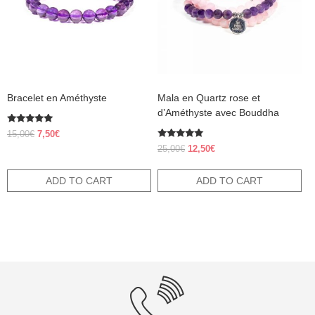
Bracelet en Améthyste
Mala en Quartz rose et
d’Améthyste avec Bouddha
Rated
Original
Current
15,00
€
7,50
€
5.00
price
price
Rated
out of 5
Original
Current
25,00
€
12,50
€
5.00
was:
is:
price
price
out of 5
15,00€.
7,50€.
was:
is:
ADD TO CART
ADD TO CART
25,00€.
12,50€.