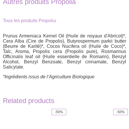
Autres produits Propolia
Tous les produits Propolia
Prunus Armeniaca Kernel Oil (Huile de noyaux d'Abricot)*,
Cera Alba (Cire de Propolis), Butyrospermum parkii butter
(Beurre de Karité)*, Cocos Nucifera oil (Huile de Coco)*,
Talc, Aroma, Propolis cera (Propolis pure), Rosmarinus
Officinalis leaf oil (Huile essentielle de Romarin), Benzyl
Alcohol, Benzyl Benzoate, Benzyl cinnamate, Benzyl
Salicylate.
*Ingrédients issus de l’Agriculture Biologique
Related products
-50%
-50%
This
product
has
multiple