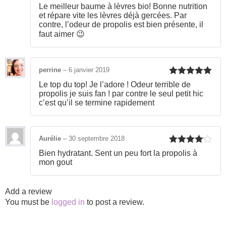
Rated
5
out
Le meilleur baume à lèvres bio! Bonne nutrition
of 5
et répare vite les lèvres déjà gercées. Par
contre, l’odeur de propolis est bien présente, il
faut aimer 😉
perrine
–
6 janvier 2019
Rated
5
out
Le top du top! Je l’adore ! Odeur terrible de
of 5
propolis je suis fan ! par contre le seul petit hic
c’est qu’il se termine rapidement
Aurélie
–
30 septembre 2018
Rated
4
Bien hydratant. Sent un peu fort la propolis à
out of 5
mon gout
Add a review
You must be
logged in
to post a review.