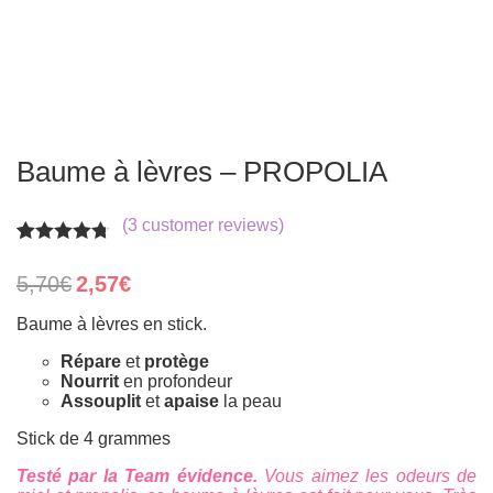
Baume à lèvres – PROPOLIA
(
3
customer reviews)
Rated
3
4.67
out of 5
Original
Current
5,70
€
2,57
€
based on
price
price
customer
was:
is:
Baume à lèvres en stick.
ratings
5,70€.
2,57€.
Répare
et
protège
Nourrit
en profondeur
Assouplit
et
apaise
la peau
Stick de 4 grammes
Testé par la Team évidence.
Vous aimez les odeurs de