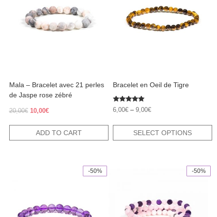
variants.
The
options
may
be
chosen
on
the
product
Mala – Bracelet avec 21 perles
Bracelet en Oeil de Tigre
page
de Jaspe rose zébré
Rated
6,00
€
–
9,00
€
Original
Current
20,00
€
10,00
€
5.00
out of 5
price
price
was:
is:
ADD TO CART
SELECT OPTIONS
20,00€.
10,00€.
-50%
-50%