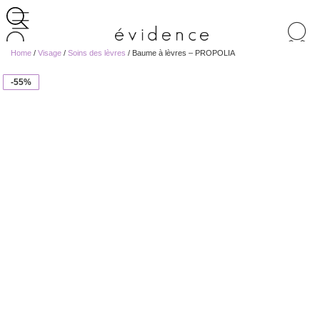
Recherche
de
Home
/
Visage
/
Soins des lèvres
/ Baume à lèvres – PROPOLIA
produits
-55%