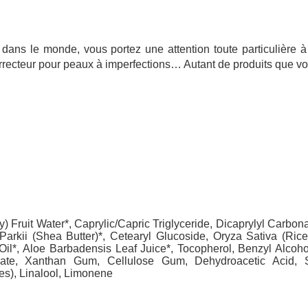
ans le monde, vous portez une attention toute particulière à
ecteur pour peaux à imperfections… Autant de produits que vous
 Fruit Water*, Caprylic/Capric Triglyceride, Dicaprylyl Carbon
Parkii (Shea Butter)*, Cetearyl Glucoside, Oryza Sativa (Ri
l*, Aloe Barbadensis Leaf Juice*, Tocopherol, Benzyl Alcohol,
mate, Xanthan Gum, Cellulose Gum, Dehydroacetic Acid, S
es), Linalool, Limonene