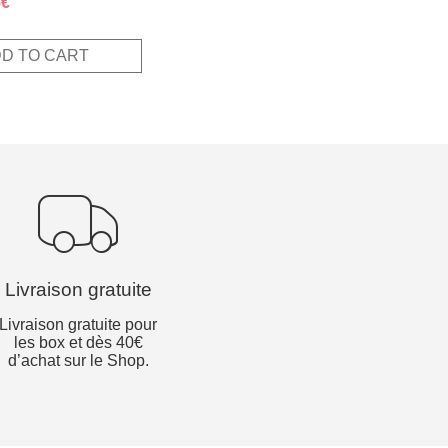
inal
Current
5
€
e
price
:
is:
D TO CART
€.
4,55€.
Livraison gratuite
Livraison gratuite pour
les box et dès 40€
d’achat sur le Shop.