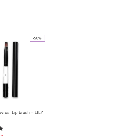
-50%
èvres, Lip brush – LILY