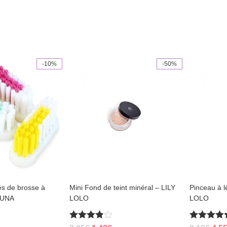
-10%
-50%
This
product
has
multiple
variants.
The
options
may
be
chosen
on
the
product
page
es de brosse à
Mini Fond de teint minéral – LILY
Pinceau à l
ZUNA
LOLO
LOLO
Rated
Rated