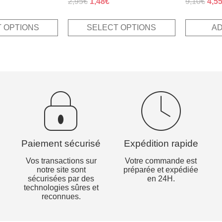
rrent
Original
Current
Orig
2,95
€
1,48
€
9,10
€
4,5
3.80
5.00
ice
price
price
pric
out of 5
out of 5
was:
is:
was
 OPTIONS
SELECT OPTIONS
AD
11€.
2,95€.
1,48€.
9,10
Paiement sécurisé
Expédition rapide
Vos transactions sur
Votre commande est
notre site sont
préparée et expédiée
sécurisées par des
en 24H.
technologies sûres et
reconnues.