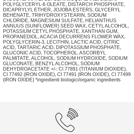
POLYGLYCERYL-6 OLEATE, DISTARCH PHOSPHATE,
DICAPRYLYL ETHER, JOJOBA ESTERS, GLYCERYL
BEHENATE, TRIHYDROXYSTEARIN, SODIUM
CHLORIDE, MAGNESIUM SULFATE, HELIANTHUS
ANNUUS (SUNFLOWER) SEED WAX, CETYL ALCOHOL,
POTASSIUM CETYL PHOSPHATE, XANTHAN GUM,
PROPANEDIOL, ACACIA DECURRENS FLOWER WAX,
POLYGLYCERIN-3, LECITHIN, LACTIC ACID, CITRIC
ACID, TARTARIC ACID, DIPOTASSIUM PHOSPHATE,
GLUCONIC ACID, TOCOPHEROL, ASCORBYL
PALMITATE, ALCOHOL, SODIUM HYDROXIDE, SODIUM
GLUCONATE, BENZYL ALCOHOL, SODIUM
DEHYDROACETATE +/-: CI 77891 (TITANIUM DIOXIDE),
CI 77492 (IRON OXIDE), CI 77491 (IRON OXIDE), CI 77499
(IRON OXIDE) *ingredienti biologici/organic ingredients