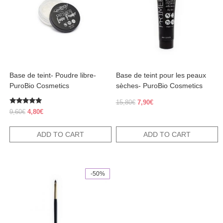
Base de teint- Poudre libre-
Base de teint pour les peaux
PuroBio Cosmetics
sèches- PuroBio Cosmetics
Original
Current
15,80
€
7,90
€
Rated
price
price
Original
Current
9,60
€
4,80
€
5.00
was:
is:
price
price
out of 5
15,80€.
7,90€.
was:
is:
ADD TO CART
ADD TO CART
9,60€.
4,80€.
-50%