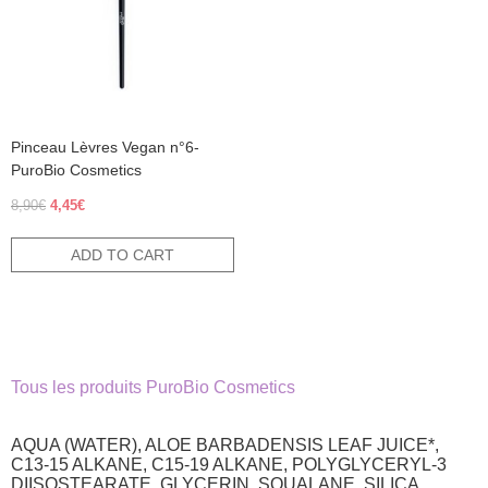
Pinceau Lèvres Vegan n°6-
PuroBio Cosmetics
Original
Current
8,90
€
4,45
€
price
price
was:
is:
ADD TO CART
8,90€.
4,45€.
Tous les produits PuroBio Cosmetics
AQUA (WATER), ALOE BARBADENSIS LEAF JUICE*,
C13-15 ALKANE, C15-19 ALKANE, POLYGLYCERYL-3
DIISOSTEARATE, GLYCERIN, SQUALANE, SILICA,