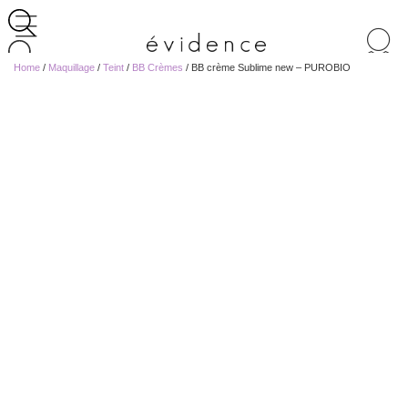
Recherche
de
Home
/
Maquillage
/
Teint
/
BB Crèmes
/ BB crème Sublime new – PUROBIO
produits