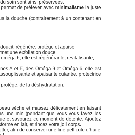
 du soin sont ainsi préservées,
n : permet de prélever avec
minimalisme
la juste
ous la douche (contrairement à un contenant en
doucit, régénère, protège et apaise
ermet une exfoliation douce
 oméga 6, elle est régénérante, revitalisante,
mines A et E, des Oméga 9 et Oméga 6, elle est
ssouplissante et apaisante cutanée, protectrice
a protège, de la déshydratation.
peau sèche et massez délicatement en faisant
ns une min (pendant que vous vous lavez les
que et savourez ce moment de détente. Ajoutez
orme en lait, et rincez votre joli corps.
er, afin de conserver une fine pellicule d’huile