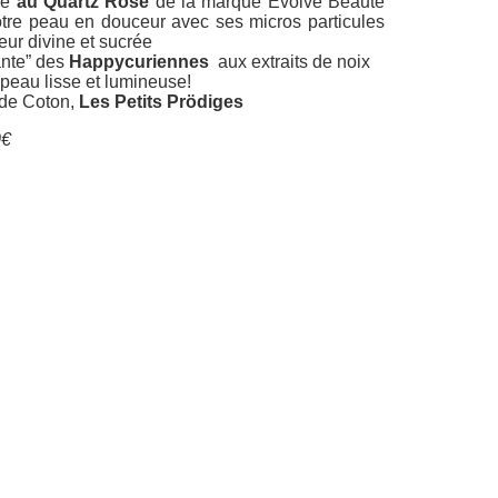
ge
au Quartz Rose
de la marque Evolve Beauté
votre peau en douceur avec ses micros particules
ur divine et sucrée
ante” des
Happycuriennes
aux extraits de noix
 peau lisse et lumineuse!
 de Coton,
Les Petits Prödiges
0€