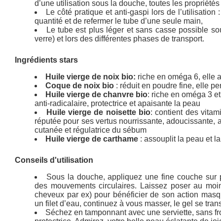
d’une utilisation sous la douche, toutes les propriétés
Le côté pratique et anti-gaspi lors de l’utilisatio
quantité et de refermer le tube d’une seule main,
Le tube est plus léger et sans casse possible s
verre) et lors des différentes phases de transport.
Ingrédients stars
Huile vierge de noix bio:
riche en oméga 6, elle a
Coque de noix bio
: réduit en poudre fine, elle p
Huile vierge de chanvre bio
: riche en oméga 3 et
anti-radicalaire, protectrice et apaisante la peau
Huile vierge de noisette bio
: contient des vita
réputée pour ses vertus nourrissante, adoucissante, a
cutanée et régulatrice du sébum
Huile vierge de carthame
: assouplit la peau et l
Conseils d'utilisation
Sous la douche, appliquez une fine couche sur 
des mouvements circulaires. Laissez poser au moi
cheveux par ex) pour bénéficier de son action mas
un filet d’eau, continuez à vous masser, le gel se transf
Séchez en tamponnant avec une serviette, sans frott