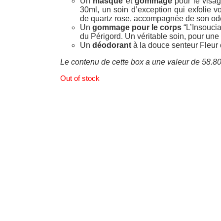
Un
masque
et
g
ommage
pour le visa
30ml, un soin d’exception qui exfolie 
de quartz rose, accompagnée de son ode
Un
gommage pour le corps
“L’Insouci
du Périgord. Un véritable soin, pour une
Un
déodorant
à la douce senteur Fleur
Le contenu de cette box a une valeur de 58.8
Out of stock