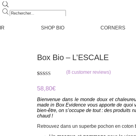
Recherche
de
produits
IR
SHOP BIO
CORNERS
Box Bio – L’ESCALE
(
8
customer reviews)
Rated
8
4.75
out of 5
58,80
€
based on
customer
Bienvenue dans le monde doux et chaleureux
ratings
made in Box Evidence vous apporte de quoi vo
bien-être, on s’occupe de tout : d
es produits n
chaud !
Retrouvez dans un superbe pochon en coton b