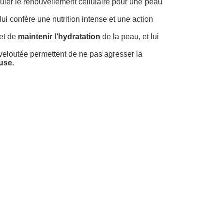
imuler le renouvellement cellulaire pour une peau
ui confère une nutrition intense et une action
met de
maintenir l’hydratation
de la peau, et lui
 veloutée permettent de ne pas agresser la
use.