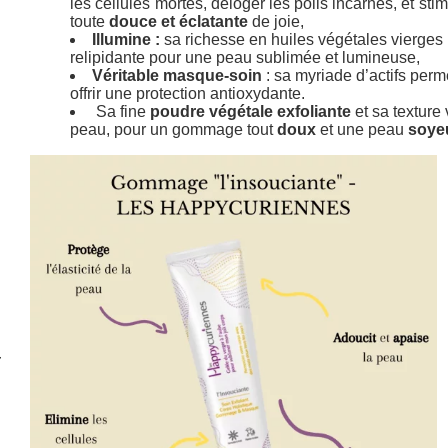
les cellules mortes, déloger les poils incarnés, et st
toute
douce et éclatante
de joie,
Illumine :
sa richesse en huiles végétales vierges l
relipidante pour une peau sublimée et lumineuse,
Véritable masque-soin
: sa myriade d’actifs per
offrir une protection antioxydante.
Sa fine
poudre végétale exfoliante
et sa texture
peau, pour un gommage tout
doux
et une peau
soye