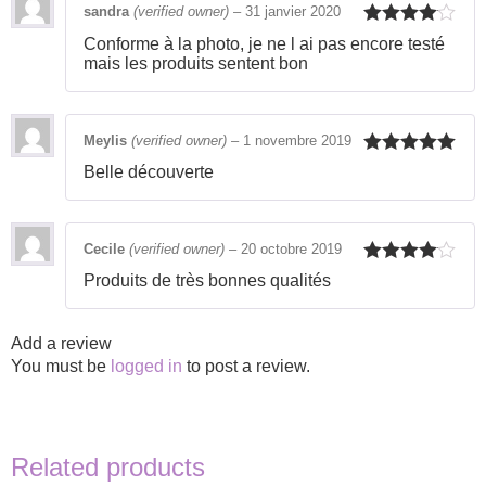
sandra
(verified owner)
–
31 janvier 2020
Rated
4
Conforme à la photo, je ne l ai pas encore testé
out of 5
mais les produits sentent bon
Meylis
(verified owner)
–
1 novembre 2019
Rated
5
out
Belle découverte
of 5
Cecile
(verified owner)
–
20 octobre 2019
Rated
4
Produits de très bonnes qualités
out of 5
Add a review
You must be
logged in
to post a review.
Related products