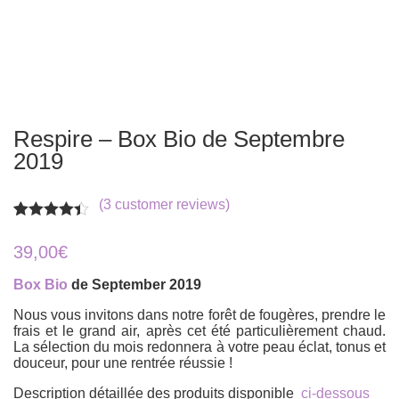
Respire – Box Bio de Septembre
2019
(
3
customer reviews)
Rated
3
4.33
out of 5
39,00
€
based on
customer
Box Bio
de September 2019
ratings
Nous vous invitons dans notre forêt de fougères, prendre le
frais et le grand air, après cet été particulièrement chaud.
La sélection du mois redonnera à votre peau éclat, tonus et
douceur, pour une rentrée réussie !
Description détaillée des produits disponible
ci-dessous