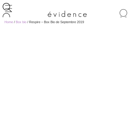
Recherche
de
Home
/
Box bio
/ Respire – Box Bio de Septembre 2019
produits