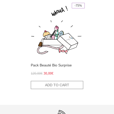
-75%
Pack Beauté Bio Surprise
Original
Current
120,00
€
30,00
€
price
price
was:
is:
ADD TO CART
120,00€.
30,00€.