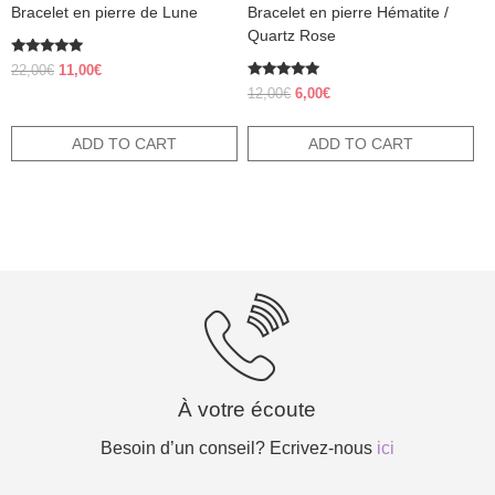
Bracelet en pierre de Lune
Bracelet en pierre Hématite /
Quartz Rose
Rated
Original
Current
22,00
€
11,00
€
5.00
price
price
Rated
out of 5
Original
Current
12,00
€
6,00
€
5.00
was:
is:
price
price
out of 5
22,00€.
11,00€.
was:
is:
ADD TO CART
ADD TO CART
12,00€.
6,00€.
À votre écoute
Besoin d’un conseil? Ecrivez-nous
ici