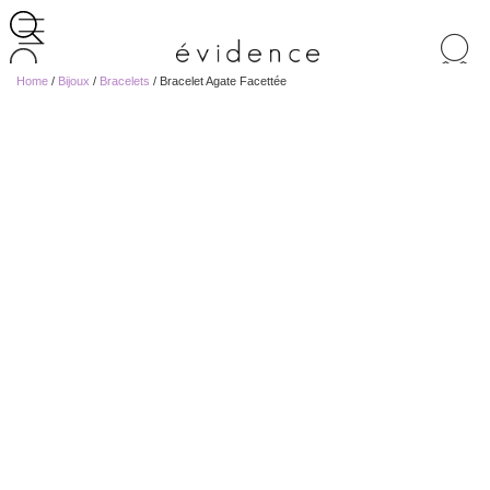
Recherche
de
Home
/
Bijoux
/
Bracelets
/ Bracelet Agate Facettée
produits