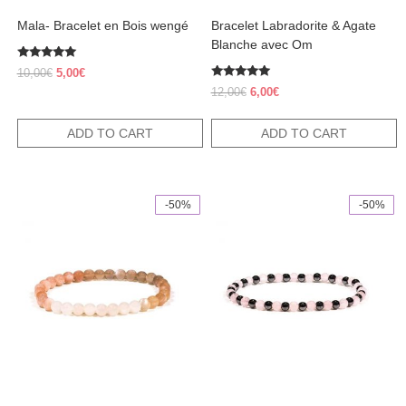
Mala- Bracelet en Bois wengé
Bracelet Labradorite & Agate
Blanche avec Om
Rated
Original
Current
10,00
€
5,00
€
5.00
price
price
Rated
out of 5
Original
Current
12,00
€
6,00
€
5.00
was:
is:
price
price
out of 5
10,00€.
5,00€.
was:
is:
ADD TO CART
ADD TO CART
12,00€.
6,00€.
-50%
-50%