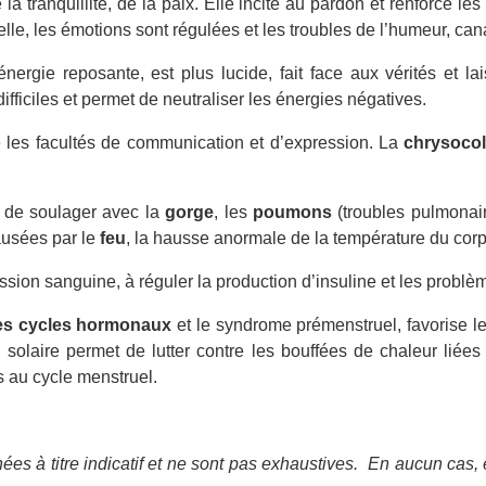
e la tranquillité, de la paix. Elle incite au pardon et renforce les
 elle, les émotions sont régulées et les troubles de l’humeur, can
ergie reposante, est plus lucide, fait face aux vérités et l
fficiles et permet de neutraliser les énergies négatives.
 les facultés de communication et d’expression. La
chrysocol
té de soulager avec la
gorge
, les
poumons
(troubles pulmonair
causées par le
feu
, la hausse anormale de la température du corps
ssion sanguine, à réguler la production d’insuline et les problè
les cycles hormonaux
et le syndrome prémenstruel, favorise l
 solaire permet de lutter contre les bouffées de chaleur liées 
s au cycle menstruel.
ées à titre indicatif et ne sont pas exhaustives.
En aucun cas, e