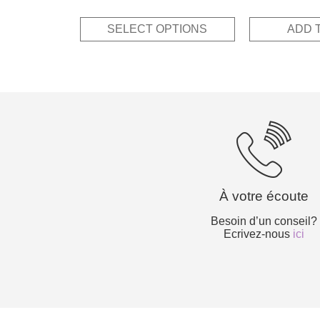
price
p
out of 5
was:
i
SELECT OPTIONS
ADD 
15,00€
7
À votre écoute
Besoin d’un conseil?
Ecrivez-nous
ici