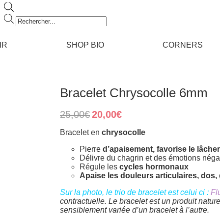
Recherche
de
produits
IR
SHOP BIO
CORNERS
Bracelet Chrysocolle 6mm
Original
Current
25,00
€
20,00
€
price
price
was:
is:
Bracelet en
chrysocolle
25,00€.
20,00€.
Pierre
d’apaisement, favorise le lâcher
Délivre du chagrin et des émotions néga
Régule les
cycles hormonaux
Apaise les douleurs articulaires, dos
Sur la photo, le trio de bracelet est celui ci :
Fl
contractuelle. Le bracelet est un produit nature
sensiblement variée d’un bracelet à l’autre.