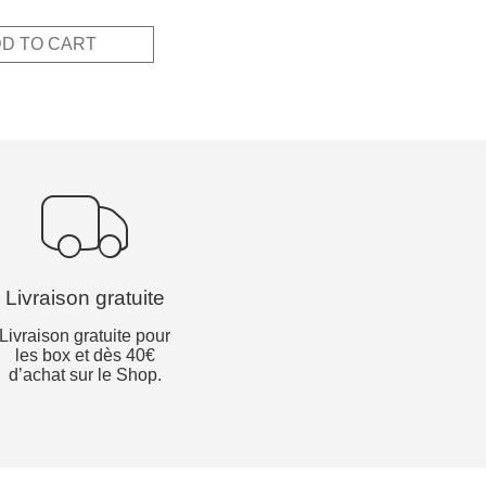
ce
price
s:
is:
D TO CART
,00€.
7,50€.
Livraison gratuite
Livraison gratuite pour
les box et dès 40€
d’achat sur le Shop.