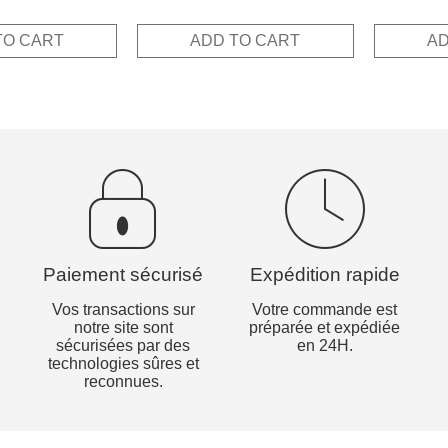
rice
pri
was:
is:
out of 5
s:
wa
15,00€.
12,00€.
TO CART
ADD TO CART
AD
.
,50€.
15
Paiement sécurisé
Expédition rapide
Vos transactions sur
Votre commande est
notre site sont
préparée et expédiée
sécurisées par des
en 24H.
technologies sûres et
reconnues.