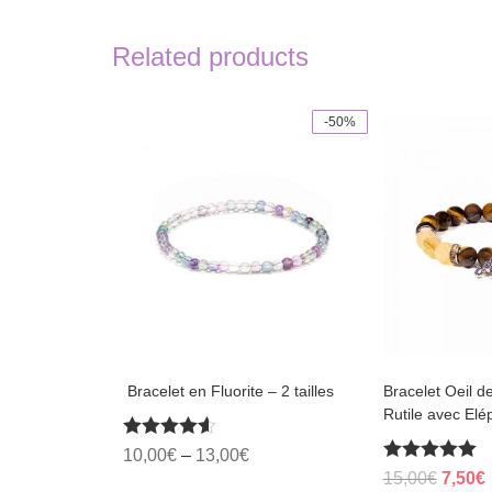
Related products
-50%
This
product
has
multiple
variants.
The
options
may
be
chosen
on
the
product
page
​ Bracelet en Fluorite – 2 tailles
Bracelet Oeil d
Rutile avec Elé
Rated
10,00
€
–
13,00
€
4.50
Rated
Origin
15,00
€
7,50
€
out of 5
5.00