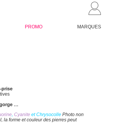
PROMO
MARQUES
-prise
tives
, gorge …
uorine
,
Cyanite
et Chrysocolle
Photo non
l, la forme et couleur des pierres peut