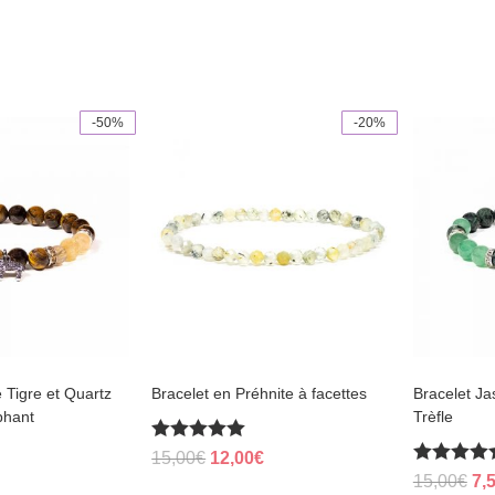
-50%
-20%
e Tigre et Quartz
Bracelet en Préhnite à facettes
Bracelet Ja
phant
Trèfle
Rated
Original
Current
15,00
€
12,00
€
5.00
Rated
al
Current
Ori
15,00
€
7,
price
price
out of 5
5.00