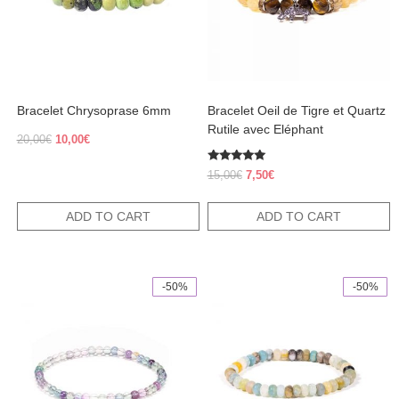
Bracelet Chrysoprase 6mm
Bracelet Oeil de Tigre et Quartz
Rutile avec Eléphant
Original
Current
20,00
€
10,00
€
price
price
was:
is:
Rated
Original
Current
15,00
€
7,50
€
5.00
20,00€.
10,00€.
price
price
out of 5
was:
is:
ADD TO CART
ADD TO CART
15,00€.
7,50€.
-50%
-50%
This
product
has
multiple
variants.
The
options