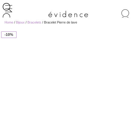
Recherche
de
Home
/
Bijoux
/
Bracelets
/ Bracelet Pierre de lave
produits
-10%