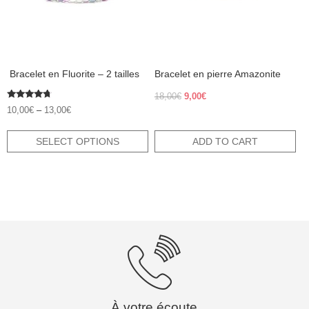
may
be
chosen
on
the
product
​ Bracelet en Fluorite – 2 tailles
Bracelet en pierre Amazonite
page
Original
Current
18,00
€
9,00
€
Rated
price
price
10,00
€
–
13,00
€
4.50
was:
is:
out of 5
18,00€.
9,00€.
SELECT OPTIONS
ADD TO CART
À votre écoute