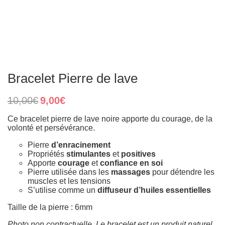
Bracelet Pierre de lave
Original
Current
10,00
€
9,00
€
price
price
was:
is:
Ce bracelet pierre de lave noire apporte du courage, de la
10,00€.
9,00€.
volonté et persévérance.
Pierre
d’enracinement
Propriétés
stimulantes
et
positives
Apporte
courage
et
confiance en soi
Pierre utilisée dans les
massages
pour détendre les
muscles et les tensions
S’utilise comme un
diffuseur d’huiles essentielles
Taille de la pierre : 6mm
Photo non contractuelle. Le bracelet est un produit naturel,