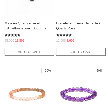
Mala en Quartz rose et
Bracelet en pierre Hématite /
d’Améthyste avec Bouddha
Quartz Rose
Rated
Rated
Original
Current
Original
Current
25,00
€
12,50
€
12,00
€
6,00
€
5.00
5.00
price
price
price
price
out of 5
out of 5
was:
is:
was:
is:
ADD TO CART
ADD TO CART
25,00€.
12,50€.
12,00€.
6,00€.
-50%
-50%