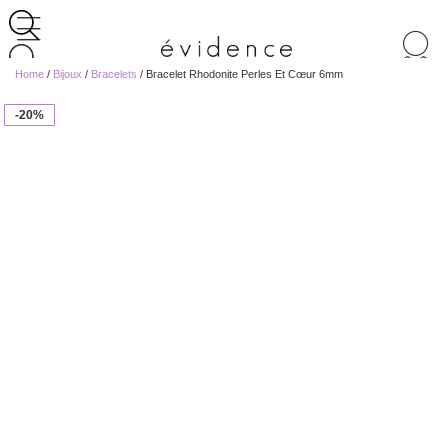
Recherche
de
Home
/
Bijoux
/
Bracelets
/ Bracelet Rhodonite Perles Et Cœur 6mm
produits
-20%