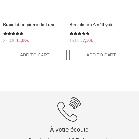
Bracelet en pierre de Lune
Bracelet en Améthyste
Rated
Rated
Original
Current
Original
Current
22,00
€
11,00
€
15,00
€
7,50
€
5.00
5.00
price
price
price
price
out of 5
out of 5
was:
is:
was:
is:
ADD TO CART
ADD TO CART
22,00€.
11,00€.
15,00€.
7,50€.
À votre écoute