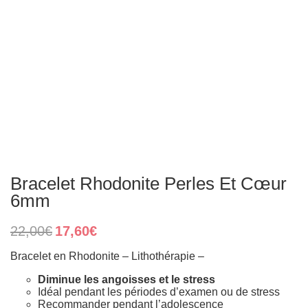
Bracelet Rhodonite Perles Et Cœur
6mm
Original
Current
22,00
€
17,60
€
price
price
was:
is:
Bracelet en Rhodonite – Lithothérapie –
22,00€.
17,60€.
Diminue les angoisses et le stress
Idéal pendant les périodes d’examen ou de stress
Recommander pendant l’adolescence