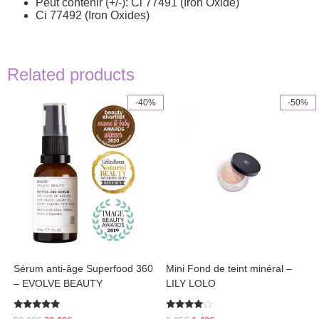
Peut contenir (+/-): Ci 77491 (Iron Oxide)
Ci 77492 (Iron Oxides)
Related products
-40%
-50%
This
product
has
multiple
variants.
The
options
may
be
chosen
on
the
product
Sérum anti-âge Superfood 360
Mini Fond de teint minéral –
page
– EVOLVE BEAUTY
LILY LOLO
Rated
Rated