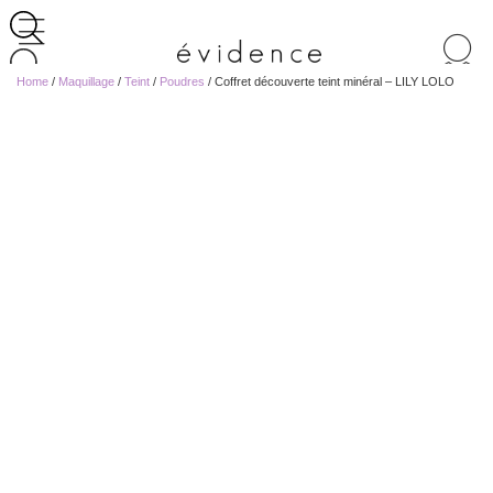
Recherche
de
Home
/
Maquillage
/
Teint
/
Poudres
/ Coffret découverte teint minéral – LILY LOLO
produits