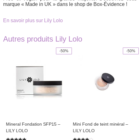
marque « Made in UK » dans le shop de Box-Évidence !
En savoir plus sur Lily Lolo
Autres produits Lily Lolo
-50%
-50%
This
This
product
product
has
has
multiple
multiple
variants.
variants.
The
The
options
options
may
may
be
be
chosen
chosen
on
on
the
the
product
product
Mineral Fondation SFP15 –
Mini Fond de teint minéral –
page
page
LILY LOLO
LILY LOLO