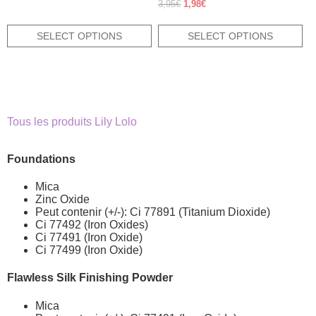
Rated
Original
Current
3,95
€
1,98
€
5.00
price
price
out of 5
was:
is:
SELECT OPTIONS
SELECT OPTIONS
3,95€.
1,98€.
Tous les produits Lily Lolo
Foundations
Mica
Zinc Oxide
Peut contenir (+/-): Ci 77891 (Titanium Dioxide)
Ci 77492 (Iron Oxides)
Ci 77491 (Iron Oxide)
Ci 77499 (Iron Oxide)
Flawless Silk Finishing Powder
Mica