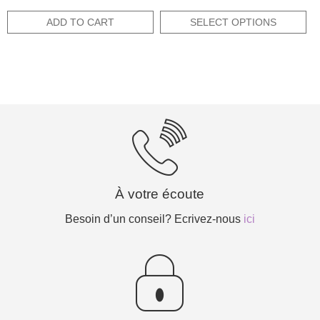
was:
is:
price
price
out of 5
15,80€.
7,90€.
was:
is:
ADD TO CART
SELECT OPTIONS
7,90€.
7,11€.
À votre écoute
Besoin d’un conseil? Ecrivez-nous
ici