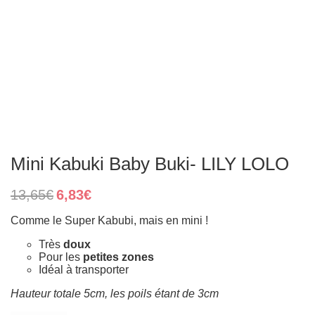
Mini Kabuki Baby Buki- LILY LOLO
Original
Current
13,65
€
6,83
€
price
price
was:
is:
Comme le Super Kabubi, mais en mini !
13,65€.
6,83€.
Très
doux
Pour les
petites zones
Idéal à transporter
Hauteur totale 5cm, les poils étant de 3cm