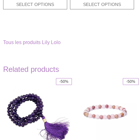
was:
is:
SELECT OPTIONS
SELECT OPTIONS
3,95€.
1,98€.
Tous les produits Lily Lolo
Related products
-50%
-50%