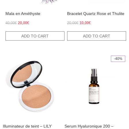
Mala en Améthyste
Bracelet Quartz Rose et Thulite
Original
Current
Original
Current
40,00
€
20,00
€
20,00
€
10,00
€
price
price
price
price
was:
is:
was:
is:
ADD TO CART
ADD TO CART
40,00€.
20,00€.
20,00€.
10,00€.
-40%
This
This
product
product
has
has
multiple
multiple
variants.
variants.
The
The
options
options
may
may
be
be
chosen
chosen
on
on
the
the
product
product
Illuminateur de teint – LILY
Serum Hyaluronique 200 –
page
page