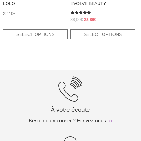
LOLO
EVOLVE BEAUTY
22,10
€
Rated
Original
Current
38,00
€
22,80
€
4.70
price
price
out of 5
was:
is:
SELECT OPTIONS
SELECT OPTIONS
38,00€.
22,80€.
À votre écoute
Besoin d’un conseil? Ecrivez-nous
ici