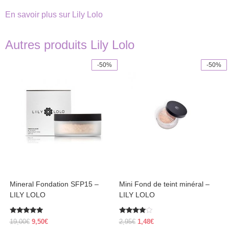
En savoir plus sur Lily Lolo
Autres produits Lily Lolo
-50%
-50%
This
This
product
product
has
has
multiple
multiple
variants.
variants.
The
The
options
options
may
may
be
be
chosen
chosen
on
on
the
the
product
product
Mineral Fondation SFP15 –
Mini Fond de teint minéral –
page
page
LILY LOLO
LILY LOLO
Rated
Rated
Original
Current
Original
Current
19,00
€
9,50
€
2,95
€
1,48
€
4.83
3.80