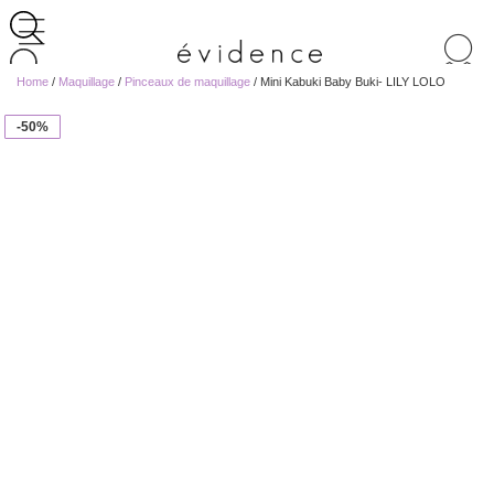
Recherche
de
Home
/
Maquillage
/
Pinceaux de maquillage
/ Mini Kabuki Baby Buki- LILY LOLO
produits
-50%