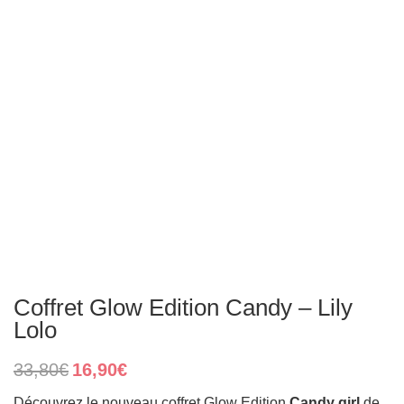
Coffret Glow Edition Candy – Lily
Lolo
Original
Current
33,80
€
16,90
€
price
price
was:
is:
Découvrez le nouveau coffret Glow Edition
Candy girl
de