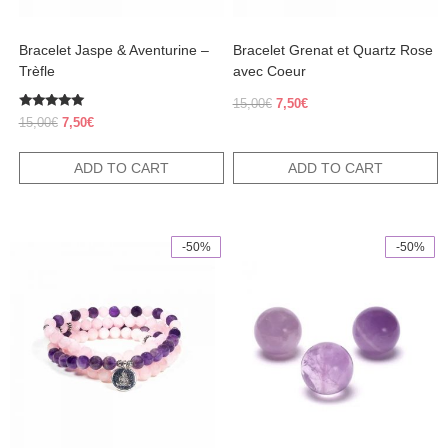
Bracelet Jaspe & Aventurine –
Bracelet Grenat et Quartz Rose
Trèfle
avec Coeur
Original
Current
15,00
€
7,50
€
Rated
price
price
Original
Current
15,00
€
7,50
€
5.00
was:
is:
price
price
out of 5
15,00€.
7,50€.
was:
is:
ADD TO CART
ADD TO CART
15,00€.
7,50€.
-50%
-50%