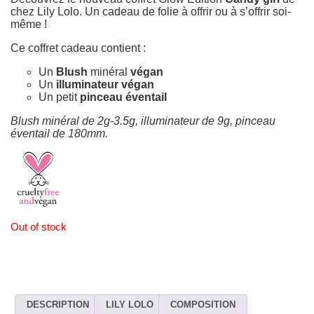
33,80€.
16,90€.
chez Lily Lolo. Un cadeau de folie à offrir ou à s’offrir soi-
même !
Ce coffret cadeau contient :
Un
Blush
minéral
végan
Un
illuminateur végan
Un petit
pinceau éventail
Blush minéral de 2g-3.5g, illuminateur de 9g, pinceau
éventail de 180mm.
Out of stock
DESCRIPTION
LILY LOLO
COMPOSITION