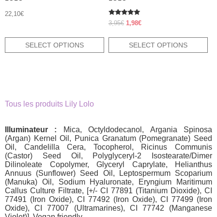
22,10
€
Rated
Original
Current
3,95
€
1,98
€
5.00
price
price
out of 5
was:
is:
SELECT OPTIONS
SELECT OPTIONS
3,95€.
1,98€.
Tous les produits Lily Lolo
Illuminateur :
Mica, Octyldodecanol, Argania Spinosa
(Argan) Kernel Oil, Punica Granatum (Pomegranate) Seed
Oil, Candelilla Cera, Tocopherol, Ricinus Communis
(Castor) Seed Oil, Polyglyceryl-2 Isostearate/Dimer
Dilinoleate Copolymer, Glyceryl Caprylate, Helianthus
Annuus (Sunflower) Seed Oil, Leptospermum Scoparium
(Manuka) Oil, Sodium Hyaluronate, Eryngium Maritimum
Callus Culture Filtrate, [+/- CI 77891 (Titanium Dioxide), CI
77491 (Iron Oxide), CI 77492 (Iron Oxide), CI 77499 (Iron
Oxide), CI 77007 (Ultramarines), CI 77742 (Manganese
Violet)]. Vegan friendly