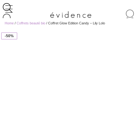
Recherche
de
Home
/
Coffrets beauté bio
/ Coffret Glow Edition Candy – Lily Lolo
produits
-50%