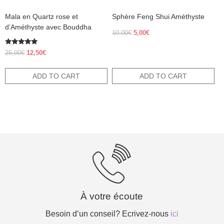
Mala en Quartz rose et
Sphère Feng Shui Améthyste
d’Améthyste avec Bouddha
Original
Current
10,00
€
5,00
€
price
price
was:
is:
Rated
Original
Current
25,00
€
12,50
€
5.00
10,00€.
5,00€.
price
price
out of 5
was:
is:
ADD TO CART
ADD TO CART
25,00€.
12,50€.
À votre écoute
Besoin d’un conseil? Ecrivez-nous
ici