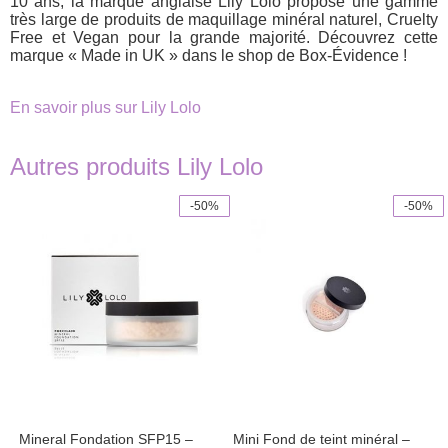
10 ans, la marque anglaise Lily Lolo propose une gamme
très large de produits de maquillage minéral naturel, Cruelty
Free et Vegan pour la grande majorité. Découvrez cette
marque « Made in UK » dans le shop de Box-Évidence !
En savoir plus sur Lily Lolo
Autres produits Lily Lolo
-50%
-50%
This
This
product
product
has
has
multiple
multiple
variants.
variants.
The
The
options
options
may
may
be
be
chosen
chosen
on
on
the
the
product
product
Mineral Fondation SFP15 –
Mini Fond de teint minéral –
page
page