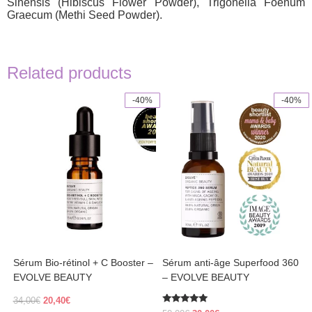
Sinensis (Hibiscus Flower Powder), Trigonella Foenum
Graecum (Methi Seed Powder).
Related products
-40%
-40%
Sérum Bio-rétinol + C Booster –
Sérum anti-âge Superfood 360
EVOLVE BEAUTY
– EVOLVE BEAUTY
Original
Current
34,00
€
20,40
€
Rated