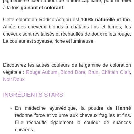
pigments se fixent autour de la fibre capillaire, pour un effet
à la fois
gainant et colorant
.
Cette coloration Radico Acajou est
100% naturelle et bio
.
Alliée des cheveux blonds à châtains fins et ternes, les
cheveux sont revitalisés et réchauffés de doux reflets rouge.
La couleur est soyeuse, riche et lumineuse.
Découvrez les autres couleurs de la gamme de coloration
végétale :
Rouge Auburn
,
Blond Doré
,
Brun
,
Châtain Clair
,
Noir Doux
INGRÉDIENTS STARS
En médecine ayurvédique, la poudre de
Henné
redonne force et volume aux cheveux fragiles et fins.
Elle réchauffe également la couleur de nuances
cuivrées.