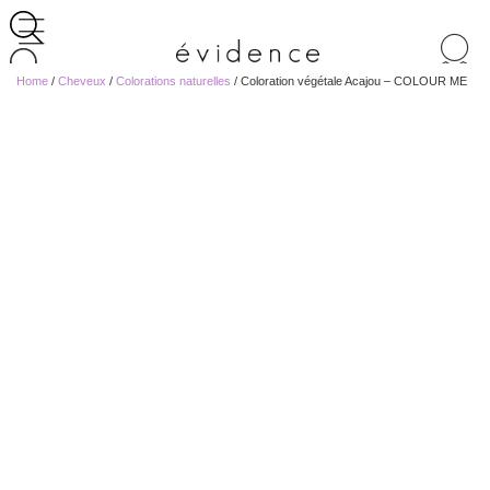
Recherche
de
Home
/
Cheveux
/
Colorations naturelles
/ Coloration végétale Acajou – COLOUR ME
produits