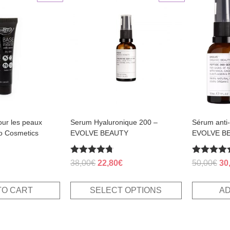
product
has
multiple
variants.
The
options
may
be
chosen
on
the
product
page
our les peaux
Serum Hyaluronique 200 –
Sérum anti
o Cosmetics
EVOLVE BEAUTY
EVOLVE B
al
Current
Rated
Rated
rice
Original
Current
Ori
38,00
€
22,80
€
50,00
€
30
4.70
5.00
s:
price
price
pri
out of 5
out of 5
.
,90€.
was:
is:
wa
TO CART
SELECT OPTIONS
AD
38,00€.
22,80€.
50