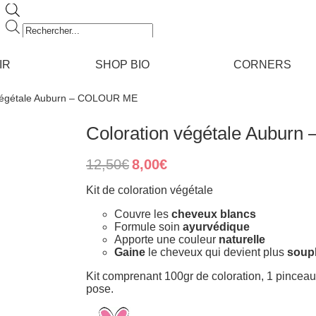
Recherche
de
produits
IR
SHOP BIO
CORNERS
 végétale Auburn – COLOUR ME
Coloration végétale Aubur
Original
Current
12,50
€
8,00
€
price
price
was:
is:
Kit de coloration végétale
12,50€.
8,00€.
Couvre les
cheveux blancs
Formule soin
ayurvédique
Apporte une couleur
naturelle
Gaine
le cheveux qui devient plus
soup
Kit comprenant 100gr de coloration, 1 pinceau 
pose.