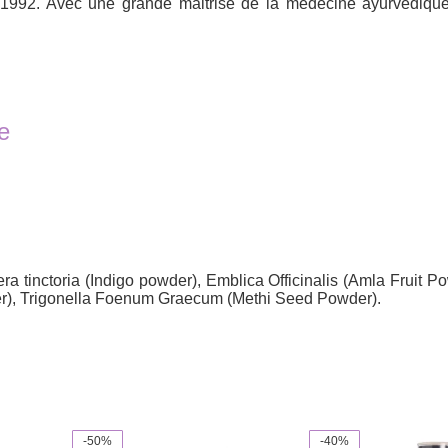
992. Avec une grande maitrise de la médecine ayurvédique, l
e
 tinctoria (Indigo powder), Emblica Officinalis (Amla Fruit Po
r), Trigonella Foenum Graecum (Methi Seed Powder).
-50%
-40%
This