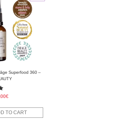
-âge Superfood 360 –
EAUTY
ginal
Current
,00
€
ce
price
s:
is:
D TO CART
,00€.
30,00€.