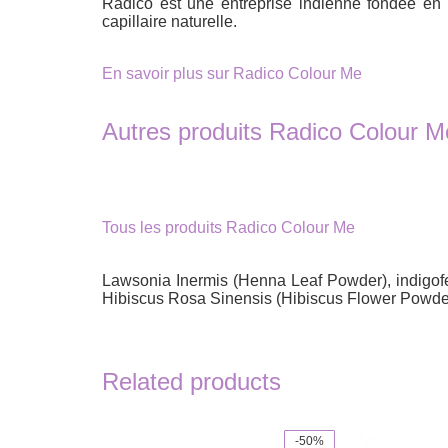
Radico est une entreprise indienne fondée en 1
capillaire naturelle.
En savoir plus sur Radico Colour Me
Autres produits Radico Colour M
Tous les produits Radico Colour Me
Lawsonia Inermis (Henna Leaf Powder), indigofera
Hibiscus Rosa Sinensis (Hibiscus Flower Powde
Related products
-50%
This