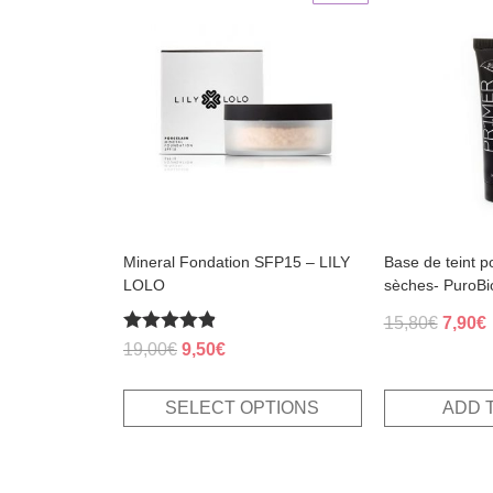
product
has
multiple
variants.
The
options
may
be
chosen
on
the
product
page
Mineral Fondation SFP15 – LILY
Base de teint p
LOLO
sèches- PuroBi
Origin
15,80
€
7,90
€
Rated
Original
Current
price
p
19,00
€
9,50
€
4.83
price
price
was:
i
out of 5
was:
is:
15,80€
7
SELECT OPTIONS
ADD 
19,00€.
9,50€.