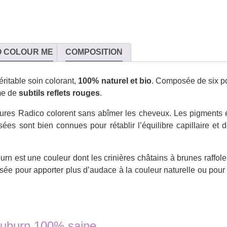
O COLOUR ME
COMPOSITION
ritable soin colorant,
100% naturel et bio
. Composée de six po
ime de
subtils reflets rouges
.
tures Radico colorent sans abîmer les cheveux. Les pigments enr
isées sont bien connues pour rétablir l’équilibre capillaire et
urn est une couleur dont les crinières châtains à brunes raffole
sée pour apporter plus d’audace à la couleur naturelle ou pou
Auburn 100% saine