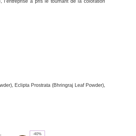
’entreprise à pris le tournant de la coloration
wder), Eclipta Prostrata (Bhringraj Leaf Powder),
-40%