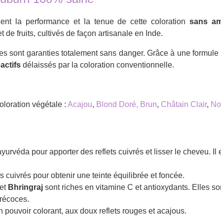
rcent la performance et la tenue de cette coloration
sans a
e fruits, cultivés de façon artisanale en Inde.
es sont garanties totalement sans danger. Grâce à une formule
actifs
délaissés par la coloration conventionnelle.
loration végétale :
Acajou
,
Blond Doré,
Brun
,
Châtain Clair
,
No
ayurvéda pour apporter des reflets cuivrés et lisser le cheveu. I
s cuivrés pour obtenir une teinte équilibrée et foncée.
et
Bhringraj
sont riches en vitamine C et antioxydants. Elles son
précoces.
n pouvoir colorant, aux doux reflets rouges et acajous.