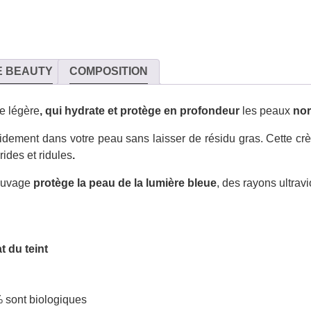
E BEAUTY
COMPOSITION
e légère
, qui hydrate et protège
en profondeur
les peaux
nor
apidement dans votre peau sans laisser de résidu gras. Cette crè
ides et ridules
.
sauvage
protège la peau de la lumière bleue
, des rayons ultravi
at du
teint
% sont biologiques