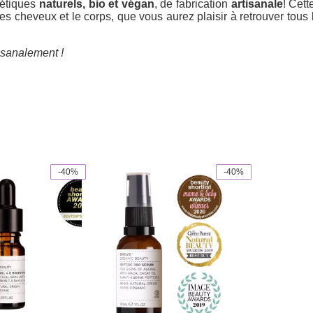
métiques
naturels, bio et végan
, de fabrication
artisanale
! Cet
s cheveux et le corps, que vous aurez plaisir à retrouver tous 
isanalement !
-40%
-40%