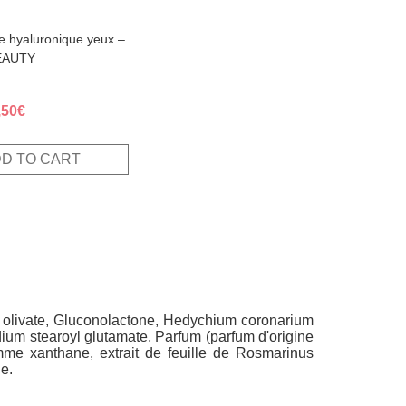
e hyaluronique yeux –
EAUTY
ginal
Current
,50
€
ce
price
s:
is:
D TO CART
,00€.
12,50€.
an olivate, Gluconolactone, Hedychium coronarium
dium stearoyl glutamate, Parfum (parfum d'origine
omme xanthane, extrait de feuille de Rosmarinus
e.