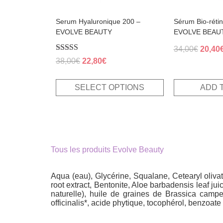
product
page
Serum Hyaluronique 200 –
Sérum Bio-rétin
EVOLVE BEAUTY
EVOLVE BEAU
Origin
34,00
€
20,40
Rated
Original
Current
price
38,00
€
22,80
€
4.70
price
price
was:
out of 5
was:
is:
34,00€
SELECT OPTIONS
ADD 
38,00€.
22,80€.
Tous les produits Evolve Beauty
Aqua (eau), Glycérine, Squalane, Cetearyl oliva
root extract, Bentonite, Aloe barbadensis leaf j
naturelle), huile de graines de Brassica campe
officinalis*, acide phytique, tocophérol, benzoa