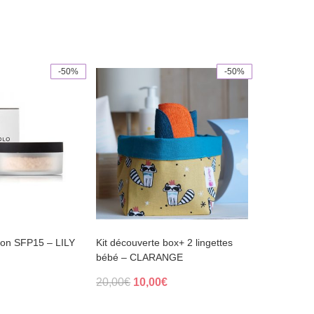
-50%
-50%
This
product
has
multiple
variants.
The
options
may
be
chosen
on
the
product
page
ion SFP15 – LILY
Kit découverte box+ 2 lingettes
bébé – CLARANGE
Original
Current
20,00
€
10,00
€
al
Current
price
price