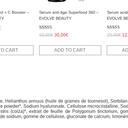
ol + C Booster –
Sérum anti-âge Superfood 360 –
Serum acid
TY
EVOLVE BEAUTY
EVOLVE B
al
Current
€
Rated
Rated
price
Original
Current
Ori
50,00
€
30,00
€
25,00
€
12
5.00
4.38
is:
price
price
pri
out of 5
out of 5
.
20,40€.
was:
is:
wa
TO CART
ADD TO CART
AD
50,00€.
30,00€.
25
te, Helianthus annuus (huile de graines de tournesol), Sorbit
uice powder*, Sodium hyaluronate, Cellulose microcristalline, So
stris (colza)*, extrait de feuille de Polygonum tinctorium, g
te de sodium, gomme de cellulose, gluconate de calcium, limonèn