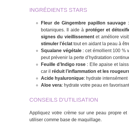
INGRÉDIENTS STARS
Fleur de Gingembre papillon sauvage
:
botaniques. Il aide à
protéger et détoxifi
signes du vieillissement
et améliore visi
stimuler l’éclat
tout en aidant la peau à êtr
Squalane végétale
: cet émollient 100 % v
peut prévenir la perte d’hydratation continu
Feuille d’Indigo rose
: Elle apaise et lais
car il
réduit l’inflammation et les rougeur
Acide hyaluronique
: hydrate intensément 
Aloe vera
: hydrate votre peau en favorisant
CONSEILS D'UTILISATION
Appliquez votre crème sur une peau propre et s
utiliser comme base de maquillage.