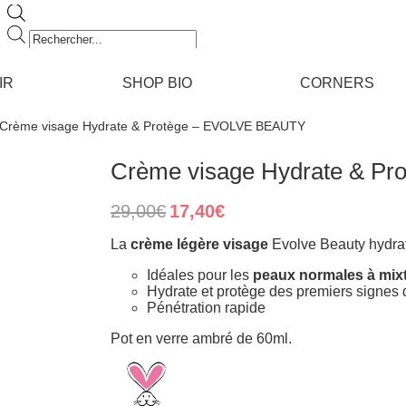
Recherche
de
produits
IR
SHOP BIO
CORNERS
 Crème visage Hydrate & Protège – EVOLVE BEAUTY
Crème visage Hydrate & P
Original
Current
29,00
€
17,40
€
price
price
was:
is:
La
crème légère visage
Evolve Beauty hydrate
29,00€.
17,40€.
Idéales pour les
peaux normales à mixt
Hydrate et protège des premiers signes 
Pénétration rapide
Pot en verre ambré de 60ml.