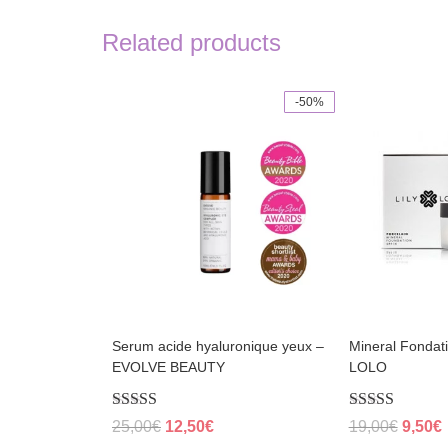
Related products
-50%
This
product
has
multiple
variants.
The
options
may
be
chosen
on
the
product
page
Serum acide hyaluronique yeux –
Mineral Fondat
EVOLVE BEAUTY
LOLO
Rated
Rated
Original
Current
Origin
25,00
€
12,50
€
19,00
€
9,50
€
4.38
4.83