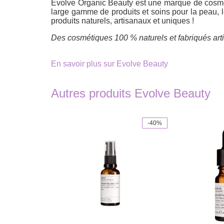
Evolve Organic Beauty est une marque de cos
large gamme de produits et soins pour la peau, le
produits naturels, artisanaux et uniques !
Des cosmétiques 100 % naturels et fabriqués art
En savoir plus sur Evolve Beauty
Autres produits Evolve Beauty
-40%
This
product
has
multiple
variants.
The
options
may
be
chosen
on
the