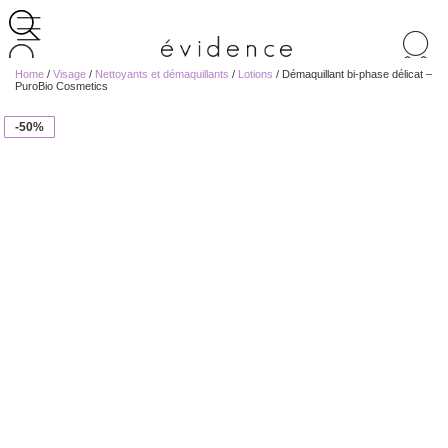
Recherche
de
Home
/
Visage
/
Nettoyants et démaquillants
/
Lotions
/ Démaquillant bi-phase délicat –
produits
PuroBio Cosmetics
-50%