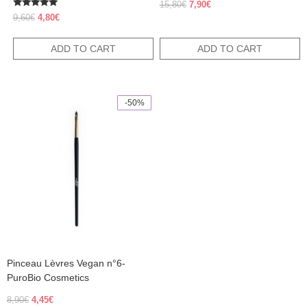
Original
Current
15,80
€
7,90
€
Rated
price
price
Original
Current
9,60
€
4,80
€
5.00
was:
is:
price
price
out of 5
15,80€.
7,90€.
was:
is:
ADD TO CART
ADD TO CART
9,60€.
4,80€.
-50%
Pinceau Lèvres Vegan n°6-
PuroBio Cosmetics
Original
Current
8,90
€
4,45
€