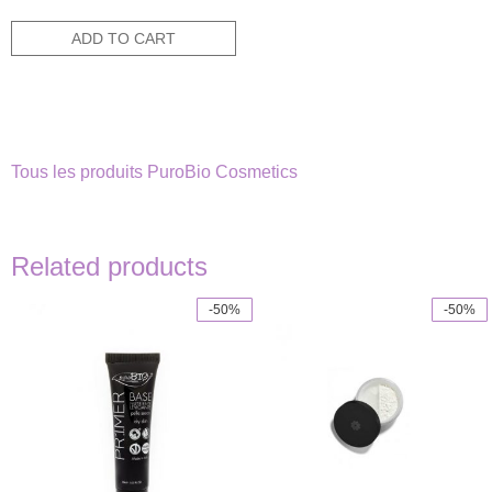
price
price
was:
is:
ADD TO CART
8,90€.
4,45€.
Tous les produits PuroBio Cosmetics
Related products
-50%
-50%
This
product
has
multiple
variants.
The
options
may
be
chosen