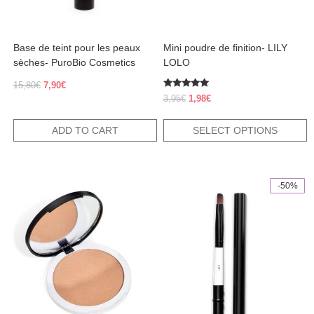
on
the
product
Base de teint pour les peaux
Mini poudre de finition- LILY
page
sèches- PuroBio Cosmetics
LOLO
Original
Current
15,80
€
7,90
€
Rated
price
price
Original
Current
3,95
€
1,98
€
5.00
was:
is:
price
price
out of 5
15,80€.
7,90€.
was:
is:
ADD TO CART
SELECT OPTIONS
3,95€.
1,98€.
-50%
This
product
has
multiple
variants.
The
options
may
be
chosen
on