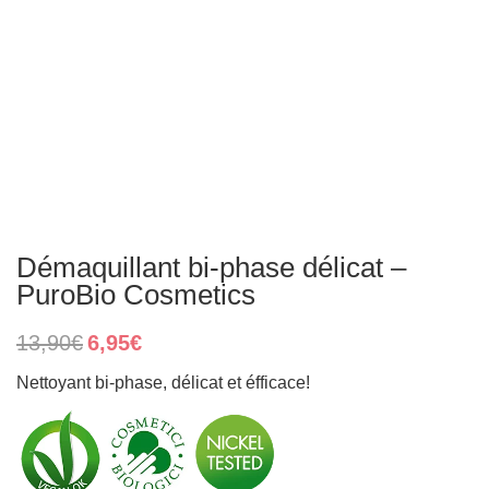
Démaquillant bi-phase délicat –
PuroBio Cosmetics
Original
Current
13,90
€
6,95
€
price
price
was:
is:
Nettoyant bi-phase, délicat et éfficace!
13,90€.
6,95€.