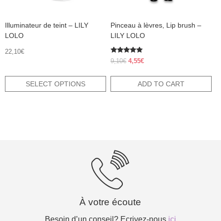
the
product
Illuminateur de teint – LILY
Pinceau à lèvres, Lip brush –
page
LOLO
LILY LOLO
22,10
€
Rated
Original
Current
9,10
€
4,55
€
5.00
price
price
out of 5
was:
is:
SELECT OPTIONS
ADD TO CART
9,10€.
4,55€.
À votre écoute
Besoin d’un conseil? Ecrivez-nous
ici