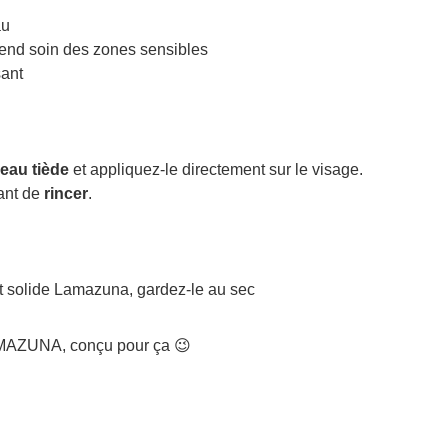
au
rend soin des zones sensibles
sant
’eau tiède
et appliquez-le directement sur le visage.
vant de
rincer
.
nt solide Lamazuna, gardez-le au sec
AZUNA, conçu pour ça 😉