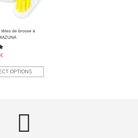
têtes de brosse à
AMAZUNA
inal
Current
1
€
e
price
:
is:
ECT OPTIONS
€.
7,11€.