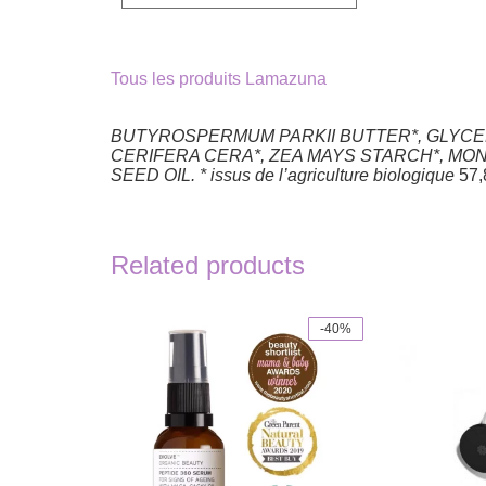
7,90€.
7,11€.
Tous les produits Lamazuna
BUTYROSPERMUM PARKII BUTTER*, GLYCER
CERIFERA CERA*, ZEA MAYS STARCH*, MONT
SEED OIL.
* issus de l’agriculture biologique
57,8
Related products
-40%
This
product
has
multiple
variants.
The
options
may