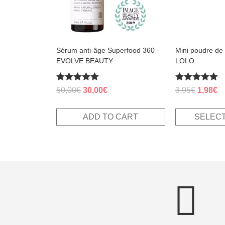
be
chosen
on
the
product
page
Sérum anti-âge Superfood 360 –
Mini poudre de f
EVOLVE BEAUTY
LOLO
Rated
Rated
Original
Current
Original
Cu
50,00
€
30,00
€
3,95
€
1,98
€
5.00
5.00
price
price
price
pr
out of 5
out of 5
was:
is:
was:
is:
ADD TO CART
SELECT
50,00€.
30,00€.
3,95€.
1,