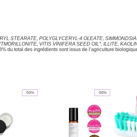
YL STEARATE, POLYGLYCERYL-4 OLEATE, SIMMONDSIA C
MORILLONITE, VITIS VINIFERA SEED OIL*, ILLITE, KA
% du total des ingrédients sont issus de l’agriculture biologiqu
-50%
-50%
This
product
has
multiple
variants.
The
options
may