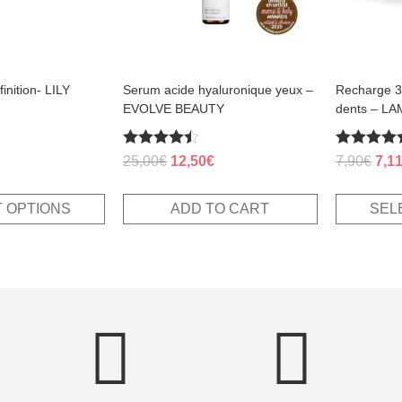
be
chosen
on
the
product
page
inition- LILY
Serum acide hyaluronique yeux –
Recharge 3 
EVOLVE BEAUTY
dents – L
Rated
Rated
rrent
Original
Current
Orig
25,00
€
12,50
€
7,90
€
7,1
4.38
5.00
ice
price
price
pric
out of 5
out of 5
was:
is:
was
 OPTIONS
ADD TO CART
SEL
98€.
25,00€.
12,50€.
7,90