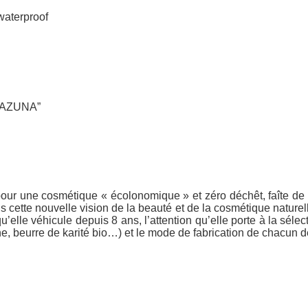
waterproof
LAMAZUNA”
our une cosmétique « écolonomique » et zéro déchêt, faîte de b
cette nouvelle vision de la beauté et de la cosmétique naturelle
elle véhicule depuis 8 ans, l’attention qu’elle porte à la sélec
ine, beurre de karité bio…) et le mode de fabrication de chacun d