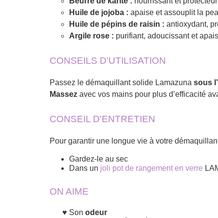
Beurre de karité :
nourrissant et protecteur
Huile de jojoba :
apaise et assouplit la pe
Huile de pépins de raisin :
antioxydant, p
Argile rose :
purifiant, adoucissant et apai
CONSEILS D'UTILISATION
Passez le démaquillant solide Lamazuna
sous l
Massez
avec vos mains pour plus d’efficacité a
CONSEIL D'ENTRETIEN
Pour garantir une longue vie à votre démaquilla
Gardez-le au sec
Dans un
joli pot de rangement en verre
LAM
ON AIME
Son
odeur