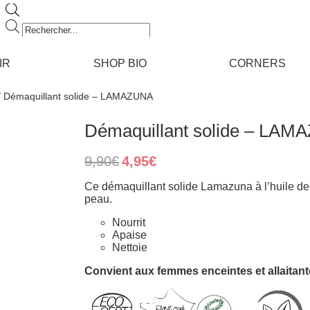
Recherche
de
produits
IR
SHOP BIO
CORNERS
/ Démaquillant solide – LAMAZUNA
Démaquillant solide – LA
Original
Current
9,90
€
4,95
€
price
price
was:
is:
Ce démaquillant solide Lamazuna à l’huile de 
9,90€.
4,95€.
peau.
Nourrit
Apaise
Nettoie
Convient aux femmes enceintes et allaitan