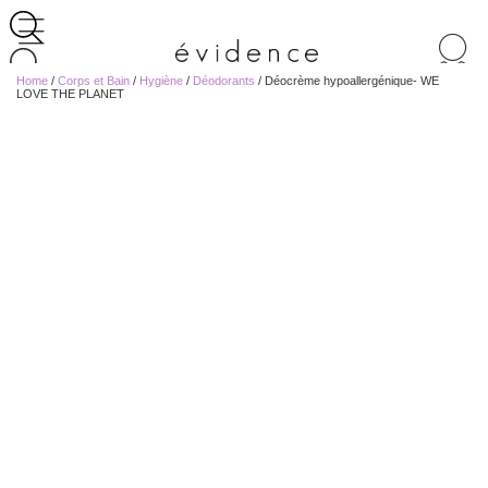
Recherche
de
Home
/
Corps et Bain
/
Hygiène
/
Déodorants
/ Déocrème hypoallergénique- WE
produits
LOVE THE PLANET