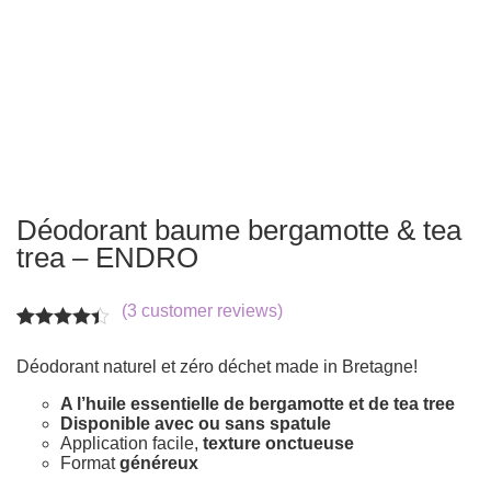
Déodorant baume bergamotte & tea
trea – ENDRO
(
3
customer reviews)
Rated
3
4.33
out of 5
Déodorant naturel et zéro déchet made in Bretagne!
based on
customer
A l’huile essentielle de bergamotte et de tea tree
ratings
Disponible avec ou sans spatule
Application facile,
texture onctueuse
Format
généreux