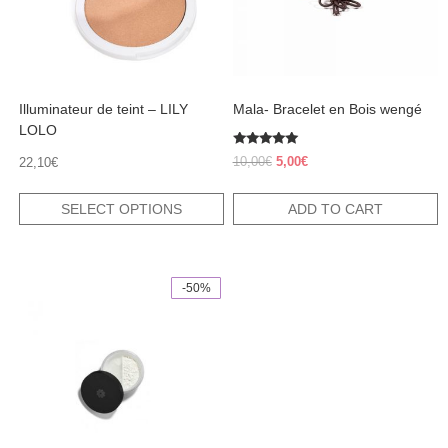
may
be
chosen
on
the
product
Illuminateur de teint – LILY
Mala- Bracelet en Bois wengé
page
LOLO
Rated
Original
Current
10,00
€
5,00
€
22,10
€
5.00
price
price
out of 5
was:
is:
SELECT OPTIONS
ADD TO CART
10,00€.
5,00€.
-50%
This
product
has
multiple
variants.
The
options
may
be