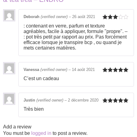
Deborah
(verified owner)
–
26 août 2021
Rated
: contenant en verre, parfum et texture
3
out
agréables, facile à appliquer, formule "propre". –
of 5
: pot très petit par rapport au prix. Pas forcément
efficace lorsque je transpire bcp , ou quand je
mets certaines matières.
Vanessa
(verified owner)
–
14 août 2021
Rated
5
out
C’est un cadeau
of 5
Justin
(verified owner)
–
2 décembre 2020
Rated
5
out
Très bien
of 5
Add a review
You must be
logged in
to post a review.