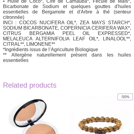
• Huile de Coco*, Cire de Carnaùba*, Fécule de Maïs*,
Bicarbonate de Sodium et quelques gouttes d'huiles
essentielles de Bergamote et d'Arbre à thé (senteur
citronnée)
INCI : COCOS NUCIFERA OIL*, ZEA MAYS STARCH*,
SODIUM BICARBONATE, COPERNICIA CERIFERA WAX*,
CITRUS BERGAMIA PEEL OIL EXPRESSED*,
MELALEUCA ALTERNIFOLIA LEAF OIL*, LINALOOL**,
CITRAL**, LIMONENE**
*Ingrédients issus de l’Agriculture Biologique
** Allergène naturellement présent dans les huiles
essentielles
Related products
-50%
This
product
has
multiple
variants.
The
options