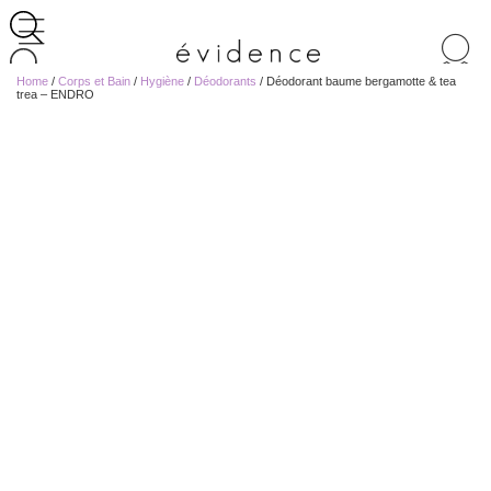
Recherche
de
Home
/
Corps et Bain
/
Hygiène
/
Déodorants
/ Déodorant baume bergamotte & tea
produits
trea – ENDRO