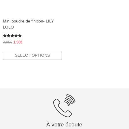
chosen
on
the
product
Mini poudre de finition- LILY
page
LOLO
Rated
Original
Current
3,95
€
1,98
€
5.00
price
price
out of 5
was:
is:
SELECT OPTIONS
3,95€.
1,98€.
À votre écoute