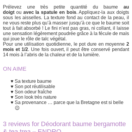
Prélevez une très petite quantité du baume
au
doigt
ou
avec la spatule en bois
. Appliquez-la aux doigts
sous les aisselles. La texture fond au contact de la peau, il
ne vous reste plus qu’à masser jusqu’à ce que le baume soit
tout à fait absorbé ! Le fini n’est pas gras, ni collant, il laisse
une sensation légèrement poudrée grâce à la fécule de maïs
qui joue le rôle de talc végétal.
Pour une utilisation quotidienne, le pot dure en moyenne
2
mois et 1/2
. Une fois ouvert, il peut être conservé pendant
14 mois à l’abris de la chaleur et de la lumière.
ON AIME
Sa texture baume
Son pot réutilisable
Son odeur fraîche
Son look très nature
Sa provenance … parce que la Bretagne est si belle
😉
3 reviews for
Déodorant baume bergamotte
& tea trea – ENDRO