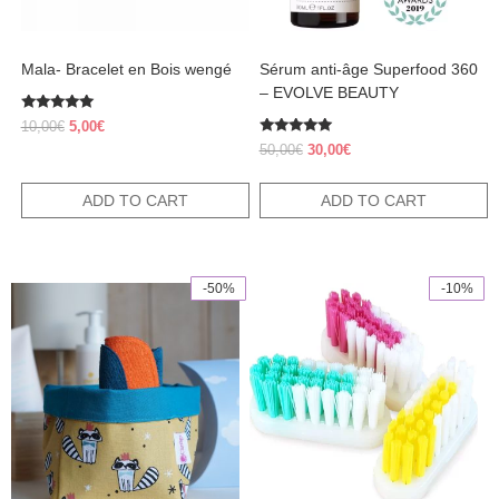
Mala- Bracelet en Bois wengé
Sérum anti-âge Superfood 360
– EVOLVE BEAUTY
Rated
Original
Current
10,00
€
5,00
€
5.00
price
price
Rated
out of 5
Original
Current
50,00
€
30,00
€
5.00
was:
is:
price
price
out of 5
10,00€.
5,00€.
was:
is:
ADD TO CART
ADD TO CART
50,00€.
30,00€.
-50%
-10%
This
This
product
product
has
has
multiple
multiple
variants.
variants.
The
The
options
options
may
may
be
be
chosen
chosen
on
on