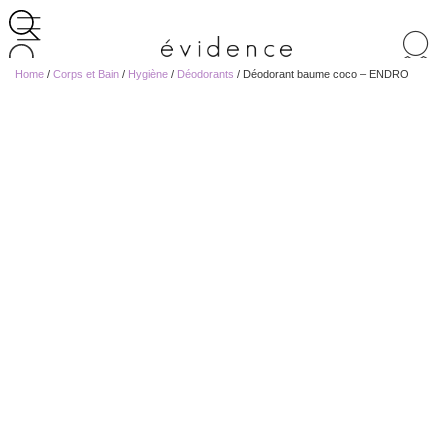
Recherche
de
Home
/
Corps et Bain
/
Hygiène
/
Déodorants
/ Déodorant baume coco – ENDRO
produits