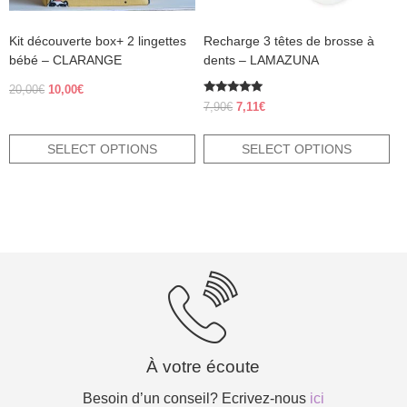
the
the
product
product
Kit découverte box+ 2 lingettes
Recharge 3 têtes de brosse à
page
page
bébé – CLARANGE
dents – LAMAZUNA
Original
Current
20,00
€
10,00
€
Rated
price
price
Original
Current
7,90
€
7,11
€
5.00
was:
is:
price
price
out of 5
20,00€.
10,00€.
was:
is:
SELECT OPTIONS
SELECT OPTIONS
7,90€.
7,11€.
À votre écoute
Besoin d’un conseil? Ecrivez-nous
ici