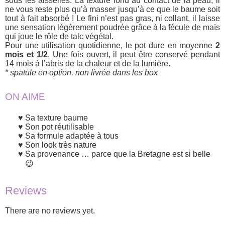
sous les aisselles. La texture fond au contact de la peau, il
ne vous reste plus qu’à masser jusqu’à ce que le baume soit
tout à fait absorbé ! Le fini n’est pas gras, ni collant, il laisse
une sensation légèrement poudrée grâce à la fécule de maïs
qui joue le rôle de talc végétal.
Pour une utilisation quotidienne, le pot dure en moyenne
2
mois et 1/2
. Une fois ouvert, il peut être conservé pendant
14 mois à l’abris de la chaleur et de la lumière.
* spatule en option, non livrée dans les box
ON AIME
Sa texture baume
Son pot réutilisable
Sa formule adaptée à tous
Son look très nature
Sa provenance … parce que la Bretagne est si belle
😉
Reviews
There are no reviews yet.