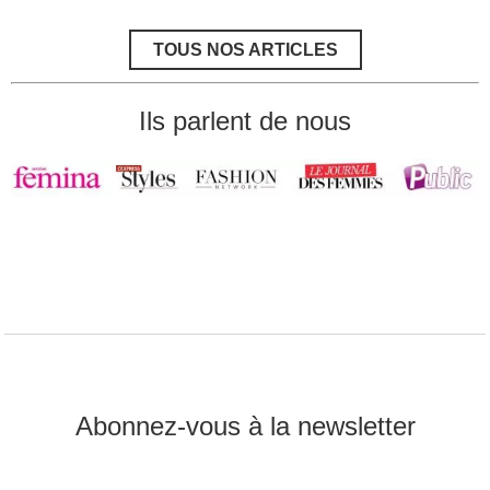
la
fonte
musculaire
TOUS NOS ARTICLES
après
40
ans
Ils parlent de nous
Abonnez-vous à la newsletter