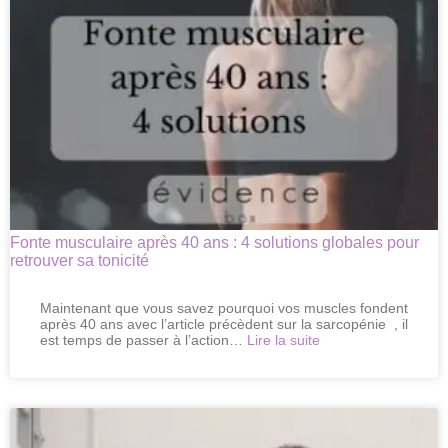
muscles
après
40
ans
Fonte musculaire après 40 ans : 4 solutions globales pour
retrouver sa tonicité
Maintenant que vous savez pourquoi vos muscles fondent
après 40 ans avec l’article précèdent sur la sarcopénie , il
:
est temps de passer à l’action…
Lire la suite
Fonte
musculaire
après
40
ans
: