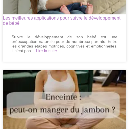
minute
Les meilleures applications pour suivre le développement
de bébé
Suivre le développement de son bébé est une
préoccupation naturelle pour de nombreux parents. Entre
les grandes étapes motrices, cognitives et émotionnelles,
:
il n’est pas…
Lire la suite
Les
meilleures
applications
pour
suivre
le
développement
de
bébé