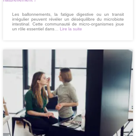
Les ballonnements, la fatigue digestive ou un transit
irrégulier peuvent révéler un déséquilibre du microbiote
intestinal. Cette communauté de micro-organismes joue
:
un rôle essentiel dans…
Lire la suite
Microbiote
intestinal
:
comment
en
prendre
soin
naturellement
?