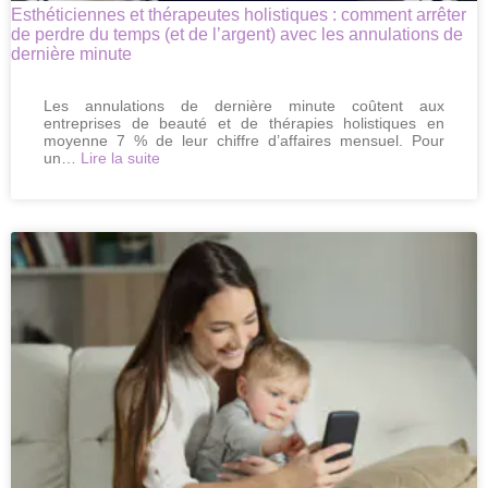
Esthéticiennes et thérapeutes holistiques : comment arrêter
de perdre du temps (et de l’argent) avec les annulations de
dernière minute
Les annulations de dernière minute coûtent aux
entreprises de beauté et de thérapies holistiques en
moyenne 7 % de leur chiffre d’affaires mensuel. Pour
:
un…
Lire la suite
Esthéticiennes
et
thérapeutes
holistiques
:
comment
arrêter
de
perdre
du
temps
(et
de
l’argent)
avec
les
annulations
de
dernière