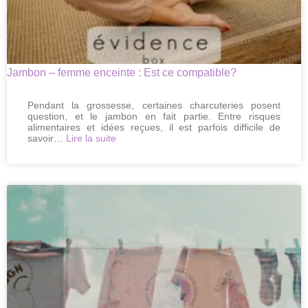
Jambon – femme enceinte : Est ce compatible?
Pendant la grossesse, certaines charcuteries posent
question, et le jambon en fait partie. Entre risques
alimentaires et idées reçues, il est parfois difficile de
:
savoir…
Lire la suite
Jambon
–
femme
enceinte
:
Est
ce
compatible?