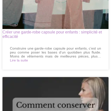
Créer une garde-robe capsule pour enfants : simplicité et
efficacité
Construire une garde-robe capsule pour enfants, c’est un
peu comme poser les bases d’un quotidien plus fluide.
Moins de vêtements mais de meilleures pièces, plus…
:
Lire la suite
Créer
une
garde-
robe
capsule
pour
enfants
:
simplicité
et
efficacité