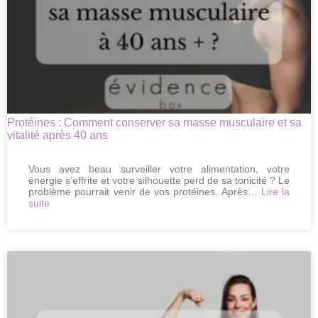
Protéines : Comment conserver sa masse musculaire et sa
vitalité après 40 ans
Vous avez beau surveiller votre alimentation, votre
énergie s’effrite et votre silhouette perd de sa tonicité ? Le
problème pourrait venir de vos protéines. Après…
Lire la
:
suite
Protéines
:
Comment
conserver
sa
masse
musculaire
et
sa
vitalité