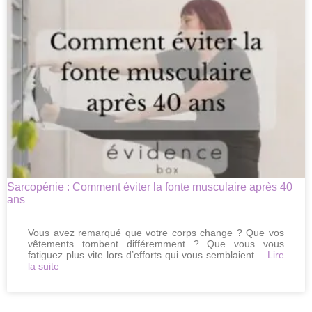
4
solutions
globales
pour
retrouver
sa
tonicité
Sarcopénie : Comment éviter la fonte musculaire après 40
ans
Vous avez remarqué que votre corps change ? Que vos
vêtements tombent différemment ? Que vous vous
fatiguez plus vite lors d’efforts qui vous semblaient…
Lire
:
la suite
Sarcopénie
:
Comment
éviter