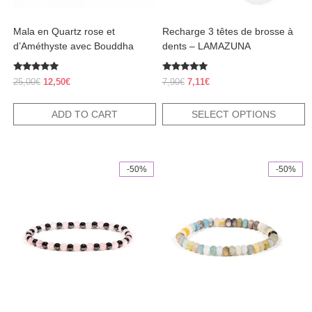
the
product
Mala en Quartz rose et
Recharge 3 têtes de brosse à
page
d’Améthyste avec Bouddha
dents – LAMAZUNA
Rated
Rated
Original
Current
Original
Current
25,00
€
12,50
€
7,90
€
7,11
€
5.00
5.00
price
price
price
price
out of 5
out of 5
was:
is:
was:
is:
ADD TO CART
SELECT OPTIONS
25,00€.
12,50€.
7,90€.
7,11€.
-50%
-50%