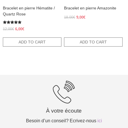
Bracelet en pierre Hématite /
Bracelet en pierre Amazonite
Quartz Rose
Original
Current
18,00
€
9,00
€
price
price
was:
is:
Rated
Original
Current
12,00
€
6,00
€
5.00
18,00€.
9,00€.
price
price
out of 5
was:
is:
ADD TO CART
ADD TO CART
12,00€.
6,00€.
À votre écoute
Besoin d’un conseil? Ecrivez-nous
ici