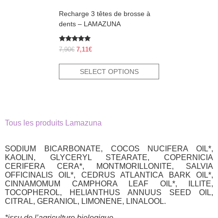
product
Recharge 3 têtes de brosse à
page
dents – LAMAZUNA
Rated
Original
Current
7,90
€
7,11
€
5.00
price
price
out of 5
was:
is:
SELECT OPTIONS
7,90€.
7,11€.
Tous les produits Lamazuna
SODIUM BICARBONATE, COCOS NUCIFERA OIL*,
KAOLIN, GLYCERYL STEARATE, COPERNICIA
CERIFERA CERA*, MONTMORILLONITE, SALVIA
OFFICINALIS OIL*, CEDRUS ATLANTICA BARK OIL*,
CINNAMOMUM CAMPHORA LEAF OIL*, ILLITE,
TOCOPHEROL, HELIANTHUS ANNUUS SEED OIL,
CITRAL, GERANIOL, LIMONENE, LINALOOL.
*issu de l’agriculture biologique