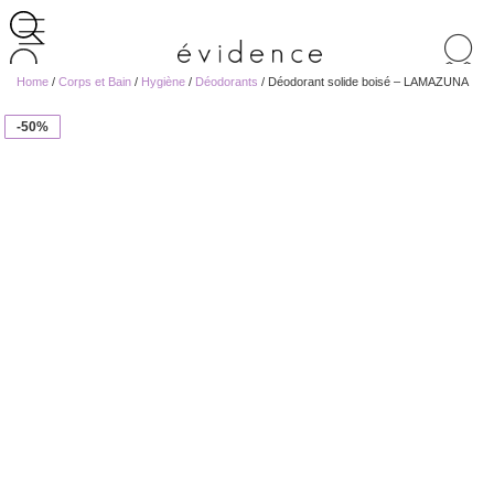
Recherche
de
Home
/
Corps et Bain
/
Hygiène
/
Déodorants
/ Déodorant solide boisé – LAMAZUNA
produits
-50%