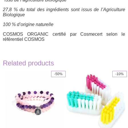
27,8 % du total des ingrédients sont issus de l’Agriculture
Biologique
100 % d’origine naturelle
COSMOS ORGANIC certifié par Cosmecert selon le
référentiel COSMOS
Related products
-50%
-10%
This
product
has
multiple
variants.
The
options
may
be
chosen
on