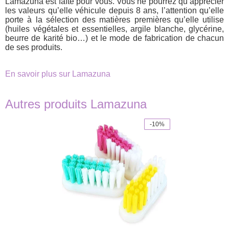
Lamazuna est faîte pour vous. Vous ne pourrez qu’apprécier
les valeurs qu’elle véhicule depuis 8 ans, l’attention qu’elle
porte à la sélection des matières premières qu’elle utilise
(huiles végétales et essentielles, argile blanche, glycérine,
beurre de karité bio…) et le mode de fabrication de chacun
de ses produits.
En savoir plus sur Lamazuna
Autres produits Lamazuna
-10%
This
product
has
multiple
variants.
The
options
may
be
chosen
on
the