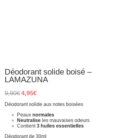
Déodorant solide boisé –
LAMAZUNA
Original
Current
9,90
€
4,95
€
price
price
was:
is:
Déodorant solide aux notes boisées
9,90€.
4,95€.
Peaux
normales
Neutralise
les mauvaises odeurs
Contient
3 huiles essentielles
Déodorant de 30ml