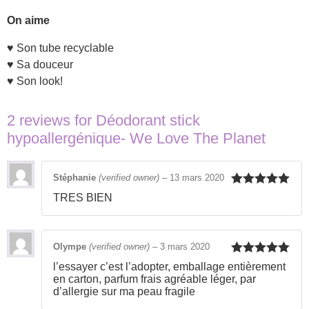
On aime
♥ Son tube recyclable
♥ Sa douceur
♥ Son look!
2 reviews for
Déodorant stick
hypoallergénique- We Love The Planet
Stéphanie
(verified owner)
–
13 mars 2020
Rated
5
out
TRES BIEN
of 5
Olympe
(verified owner)
–
3 mars 2020
Rated
5
out
l’essayer c’est l’adopter, emballage entièrement
of 5
en carton, parfum frais agréable léger, par
d’allergie sur ma peau fragile