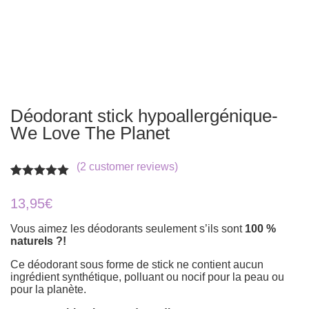
Déodorant stick hypoallergénique-
We Love The Planet
(
2
customer reviews)
Rated
2
5.00
out of 5
13,95
€
based on
customer
Vous aimez les déodorants seulement s’ils sont
100 %
ratings
naturels ?!
Ce déodorant sous forme de stick ne contient aucun
ingrédient synthétique, polluant ou nocif pour la peau ou
pour la planète.