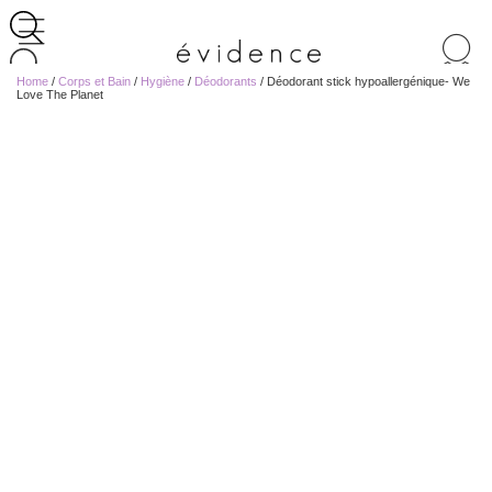
Recherche
de
Home
/
Corps et Bain
/
Hygiène
/
Déodorants
/ Déodorant stick hypoallergénique- We
produits
Love The Planet