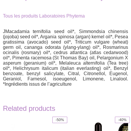
Tous les produits Laboratoires Phytema
JMacadamia ternifolia seed oil*, Simmondsia chinensis
(jojoba) seed oil*, Argania spinosa (argan) kernel oil*, Pesea
gratissima (avocado) seed oil*, Triticum vulgare (wheat)
germ oil, cananga odorata (ylang-ylang) oil*, Rosmarinus
ocinalis (rosmary) oil*, cedrus atlantica (atlas cedarwood)
oil*, Pimenta racemosa (St Thomas Bay) oil, Pelargonium X
asperum (geranium) oil*, Melaleuca alternifolia (Tea tree)
oil*, Helichrysum italicum (italian everlasting) oil*, Benzyl
benzoate, benzyl salicylate, Citral, Citronellol, Eugenol,
Geraniol, Farnesol, isoeugenol, Limonene, Linalool.
*Ingrédients issus de l’agriculture
Related products
-50%
-40%
This
product