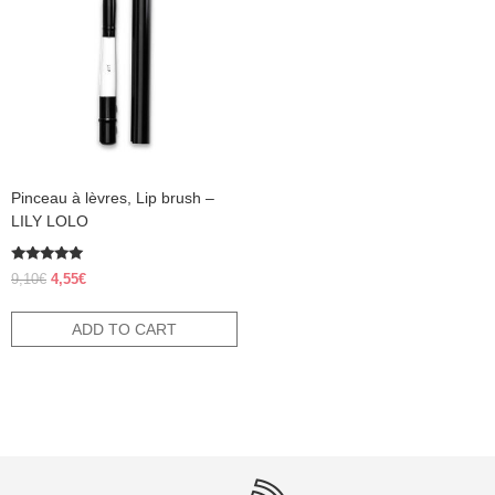
Pinceau à lèvres, Lip brush –
LILY LOLO
Rated
Original
Current
9,10
€
4,55
€
5.00
price
price
out of 5
was:
is:
ADD TO CART
9,10€.
4,55€.