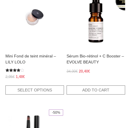
has
multiple
variants.
The
options
may
be
chosen
on
the
product
Mini Fond de teint minéral –
Sérum Bio-rétinol + C Booster –
page
LILY LOLO
EVOLVE BEAUTY
Original
Current
34,00
€
20,40
€
Rated
price
price
Original
Current
2,95
€
1,48
€
3.80
was:
is:
price
price
out of 5
34,00€.
20,40€.
was:
is:
SELECT OPTIONS
ADD TO CART
2,95€.
1,48€.
-50%