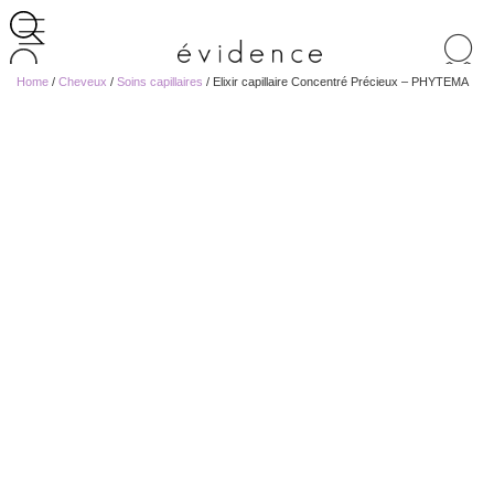
Recherche
de
Home
/
Cheveux
/
Soins capillaires
/ Elixir capillaire Concentré Précieux – PHYTEMA
produits