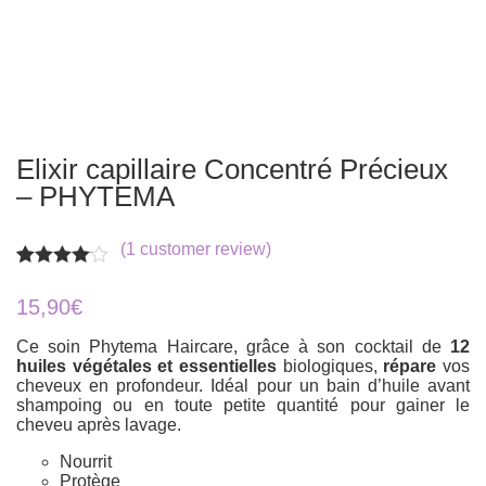
Elixir capillaire Concentré Précieux
– PHYTEMA
(
1
customer review)
Rated
1
4.00
out
15,90
€
of 5
based
Ce soin Phytema Haircare, grâce à son cocktail de
12
on
huiles végétales et essentielles
biologiques,
répare
vos
customer
rating
cheveux en profondeur. Idéal pour un bain d’huile avant
shampoing ou en toute petite quantité pour gainer le
cheveu après lavage.
Nourrit
Protège