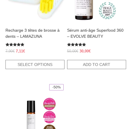
be
chosen
on
the
product
Recharge 3 têtes de brosse à
Sérum anti-âge Superfood 360
page
dents – LAMAZUNA
– EVOLVE BEAUTY
Rated
Rated
Original
Current
Original
Current
7,90
€
7,11
€
50,00
€
30,00
€
5.00
5.00
price
price
price
price
out of 5
out of 5
was:
is:
was:
is:
SELECT OPTIONS
ADD TO CART
7,90€.
7,11€.
50,00€.
30,00€.
-50%