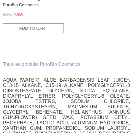
PuroBio Cosmetics
Original
Current
8,90
€
4,45
€
price
price
was:
is:
ADD TO CART
8,90€.
4,45€.
Tous les produits PuroBio Cosmetics
AQUA (WATER), ALOE BARBADENSIS LEAF JUICE*,
C13-15 ALKANE, C15-19 ALKANE, POLYGLYCERYL-3
DIISOSTEARATE, GLYCERIN, SILICA, SQUALANE,
DICAPRYLYL ETHER, POLYGLYCERYL-6 OLEATE,
JOJOBA ESTERS, SODIUM CHLORIDE,
TRIHYDROXYSTEARIN, MAGNESIUM SULFATE,
GLYCERYL BEHENATE, HELIANTHUS ANNUUS
(SUNFLOWER) SEED WAX, POTASSIUM CETYL
PHOSPHATE, LACTIC ACID, ALUMINUM HYDROXIDE,
XANTHAN GUM, PROPANEDIOL, SODIUM LAUROYL