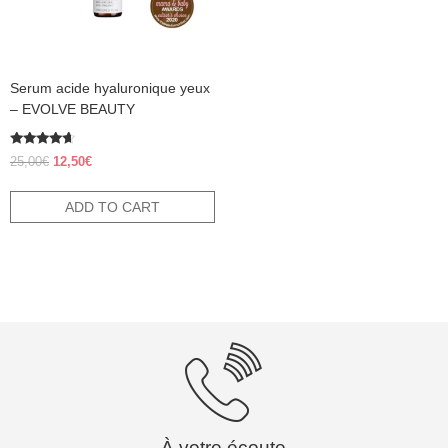
Serum acide hyaluronique yeux
– EVOLVE BEAUTY
Rated
Original
Current
25,00
€
12,50
€
4.38
price
price
out of 5
was:
is:
ADD TO CART
25,00€.
12,50€.
À votre écoute