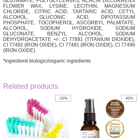
GLUTAMATE, POLYGLYCERIN-3, ACACIA DECURRENS
FLOWER WAX, LYSINE, LECITHIN, MAGNESIUM
CHLORIDE, CITRIC ACID, TARTARIC ACID, CETYL
ALCOHOL, GLUCONIC ACID, DIPOTASSIUM
PHOSPHATE, TOCOPHEROL, ASCORBYL PALMITATE,
ALCOHOL, SODIUM HYDROXIDE, SODIUM
GLUCONATE, BENZYL ALCOHOL, SODIUM
DEHYDROACETATE +/-: CI 77891 (TITANIUM DIOXIDE),
CI 77492 (IRON OXIDE), CI 77491 (IRON OXIDE), CI 77499
(IRON OXIDE)
*ingredienti biologici/organic ingredients
Related products
-10%
-40%
This
product
has
multiple
variants.
The
options
may