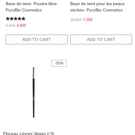
Base de teint- Poudre libre-
Base de teint pour les peaux
PuroBio Cosmetics
sèches- PuroBio Cosmetics
Original
Current
15,80
€
7,90
€
Rated
price
price
Original
Current
9,60
€
4,80
€
5.00
was:
is:
price
price
out of 5
15,80€.
7,90€.
was:
is:
ADD TO CART
ADD TO CART
9,60€.
4,80€.
-50%
Pinceau Lèvres Vegan n°6-