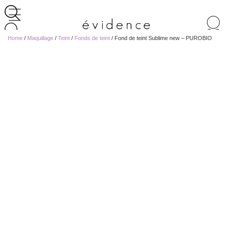
Recherche
de
Home
/
Maquillage
/
Teint
/
Fonds de teint
/ Fond de teint Sublime new – PUROBIO
produits