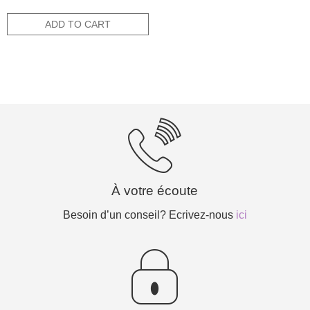
price
price
out of 5
was:
is:
ADD TO CART
50,00€.
30,00€.
À votre écoute
Besoin d’un conseil? Ecrivez-nous
ici