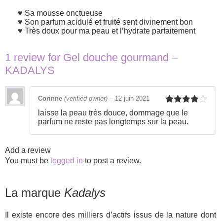
Sa mousse onctueuse
Son parfum acidulé et fruité sent divinement bon
Très doux pour ma peau et l’hydrate parfaitement
1 review for
Gel douche gourmand –
KADALYS
Corinne
(verified owner)
–
12 juin 2021
Rated
4
laisse la peau très douce, dommage que le
out of 5
parfum ne reste pas longtemps sur la peau.
Add a review
You must be
logged in
to post a review.
La marque
Kadalys
Il existe encore des milliers d’actifs issus de la nature dont