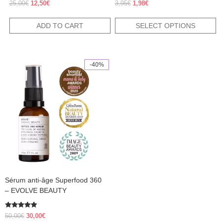
Rated
Rated
Original
Current
Original
Current
25,00
€
12,50
€
3,95
€
1,98
€
4.38
5.00
price
price
price
price
out of 5
out of 5
was:
is:
was:
is:
ADD TO CART
SELECT OPTIONS
25,00€.
12,50€.
3,95€.
1,98€.
-40%
Sérum anti-âge Superfood 360
– EVOLVE BEAUTY
Rated
Original
Current
50,00
€
30,00
€
5.00