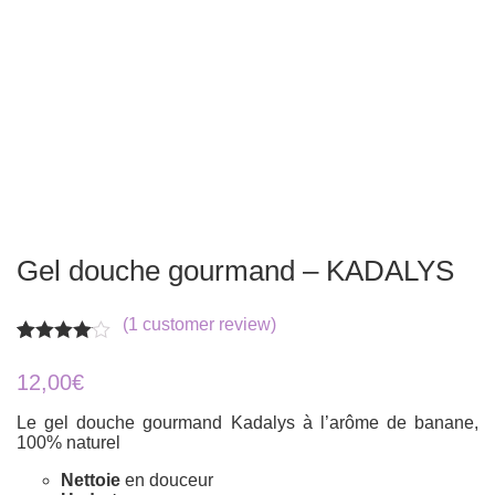
Gel douche gourmand – KADALYS
(
1
customer review)
Rated
1
4.00
out
12,00
€
of 5
based
Le gel douche gourmand Kadalys à l’arôme de banane,
on
100% naturel
customer
rating
Nettoie
en douceur