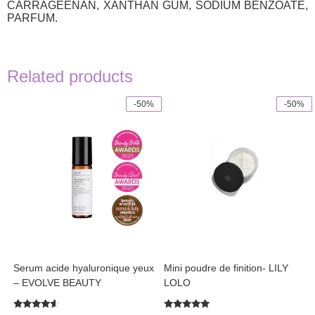
CARRAGEENAN, XANTHAN GUM, SODIUM BENZOATE,
PARFUM.
Related products
-50%
-50%
This
product
has
multiple
variants.
The
options
may
be
chosen
on
the
product
Serum acide hyaluronique yeux
Mini poudre de finition- LILY
page
– EVOLVE BEAUTY
LOLO