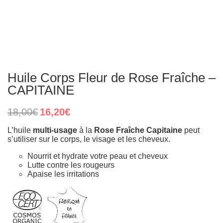
Huile Corps Fleur de Rose Fraîche –
CAPITAINE
Original
Current
18,00
€
16,20
€
price
price
was:
is:
L’huile
multi-usage
à la
Rose Fraîche Capitaine
peut
18,00€.
16,20€.
s’utiliser sur le corps, le visage et les cheveux.
Nourrit et hydrate votre peau et cheveux
Lutte contre les rougeurs
Apaise les irritations