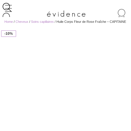
Recherche
de
Home
/
Cheveux
/
Soins capillaires
/ Huile Corps Fleur de Rose Fraîche – CAPITAINE
produits
-10%