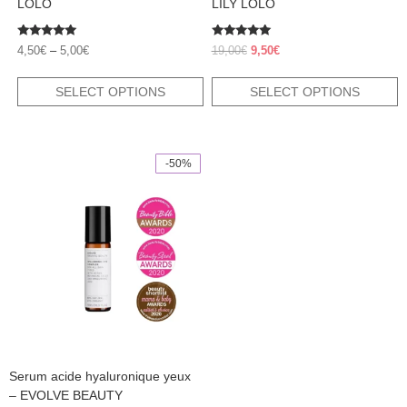
LOLO
LILY LOLO
Rated
Rated
Original
Current
4,50
€
–
5,00
€
19,00
€
9,50
€
5.00
4.83
price
price
out of 5
out of 5
was:
is:
SELECT OPTIONS
SELECT OPTIONS
19,00€.
9,50€.
-50%
Serum acide hyaluronique yeux
– EVOLVE BEAUTY