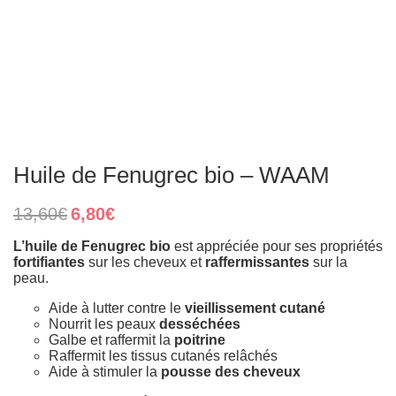
Huile de Fenugrec bio – WAAM
Original
Current
13,60
€
6,80
€
price
price
was:
is:
L’huile de Fenugrec bio
est appréciée pour ses propriétés
13,60€.
6,80€.
fortifiantes
sur les cheveux et
raffermissantes
sur la
peau.
Aide à lutter contre le
vieillissement cutané
Nourrit les peaux
desséchées
Galbe et raffermit la
poitrine
Raffermit les tissus cutanés relâchés
Aide à stimuler la
pousse des cheveux