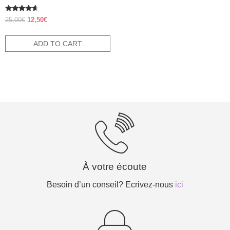
Rated
Original
Current
25,00
€
12,50
€
4.38
price
price
out of 5
was:
is:
ADD TO CART
25,00€.
12,50€.
À votre écoute
Besoin d’un conseil? Ecrivez-nous
ici