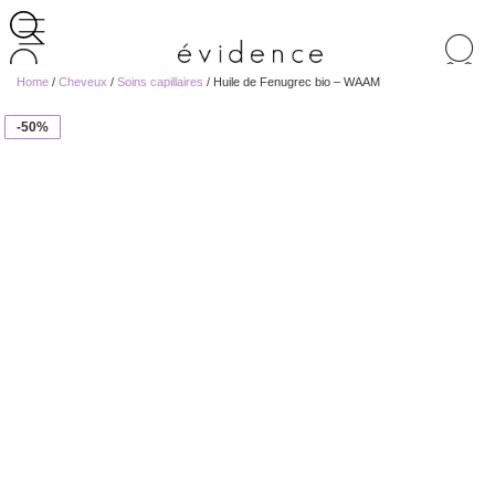
Recherche
de
Home
/
Cheveux
/
Soins capillaires
/ Huile de Fenugrec bio – WAAM
produits
-50%