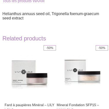
Tous les produits WAAM
Helianthus annuus seed oil, Trigonella foenum-graecum
seed extract
Related products
-50%
-50%
This
This
product
product
has
has
multiple
multiple
variants.
variants.
The
The
options
options
may
may
be
be
chosen
chosen
on
on
the
the
product
product
Fard à paupières Minéral – LILY
Mineral Fondation SFP15 –
page
page