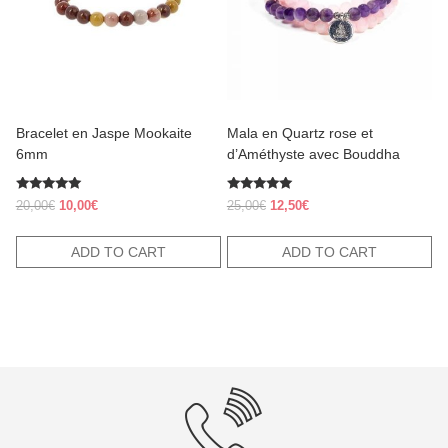
Bracelet en Jaspe Mookaite
Mala en Quartz rose et
6mm
d’Améthyste avec Bouddha
Rated
Rated
Original
Current
Original
Current
20,00
€
10,00
€
25,00
€
12,50
€
5.00
5.00
price
price
price
price
out of 5
out of 5
was:
is:
was:
is:
ADD TO CART
ADD TO CART
20,00€.
10,00€.
25,00€.
12,50€.