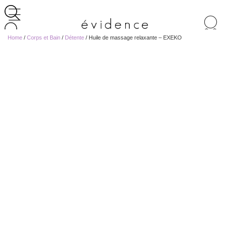
Recherche
de
Home
/
Corps et Bain
/
Détente
/ Huile de massage relaxante – EXEKO
produits