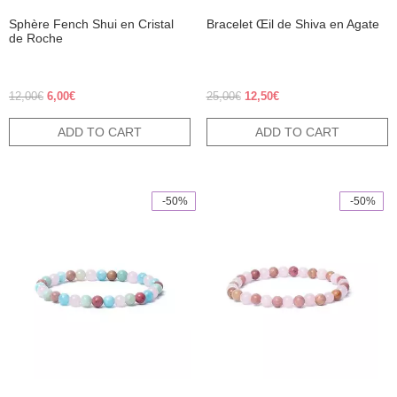
Sphère Fench Shui en Cristal
Bracelet Œil de Shiva en Agate
de Roche
Original price was: 12,00€.
Current price is: 6,00€.
Original price was: 25,00€.
Current price is: 12,50€
12,00
€
6,00
€
25,00
€
12,50
€
ADD TO CART
ADD TO CART
 -50%
 -50%