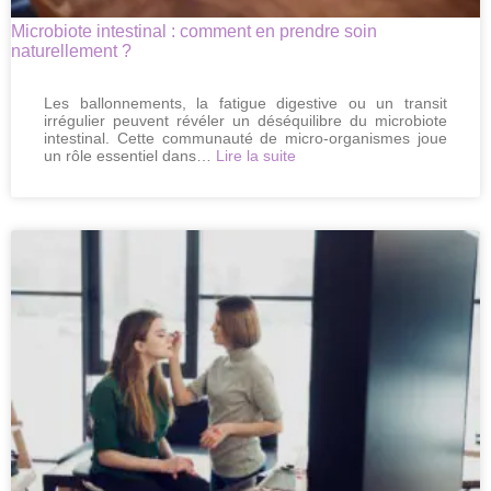
Microbiote intestinal : comment en prendre soin
naturellement ?
Les ballonnements, la fatigue digestive ou un transit
irrégulier peuvent révéler un déséquilibre du microbiote
intestinal. Cette communauté de micro-organismes joue
:
un rôle essentiel dans…
Lire la suite
Microbiote
intestinal
:
comment
en
prendre
soin
naturellement
?