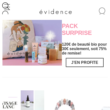
Recherche
de
produits
PACK
SURPRISE
120€ de beauté bio pour
30€ seulement, soit 75%
de remise!
J’EN PROFITE