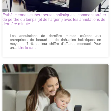
Esthéticiennes et thérapeutes holistiques : comment arrêter
de perdre du temps (et de l’argent) avec les annulations de
dernière minute
Les annulations de dernière minute coûtent aux
entreprises de beauté et de thérapies holistiques en
moyenne 7 % de leur chiffre d’affaires mensuel. Pour
:
un…
Lire la suite
Esthéticiennes
et
thérapeutes
holistiques
:
comment
arrêter
de
perdre
du
temps
(et
de
l’argent)
avec
les