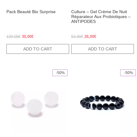
Pack Beauté Bio Surprise
Culture – Gel Crème De Nuit
Réparateur Aux Probiotiques –
ANTIPODES
Original price was: 120,00€.
Current price is: 30,00€.
Original price was: 52,00€.
Current price is: 26,00€
120,00
€
30,00
€
52,00
€
26,00
€
ADD TO CART
ADD TO CART
 -50%
 -50%