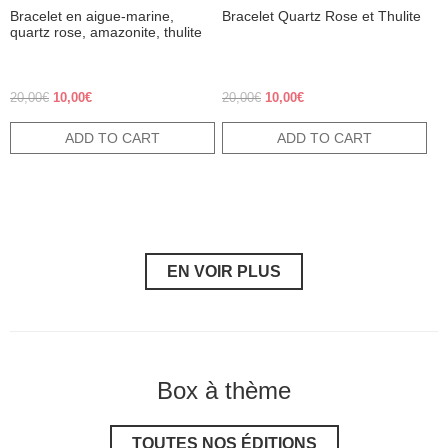
Bracelet en aigue-marine,
Bracelet Quartz Rose et Thulite
quartz rose, amazonite, thulite
Original price was: 20,00€.
Current price is: 10,00€.
Original price was: 20,00€.
Current price is: 10,00€.
20,00
€
10,00
€
20,00
€
10,00
€
ADD TO CART
ADD TO CART
EN VOIR PLUS
Box à thème
TOUTES NOS ÉDITIONS