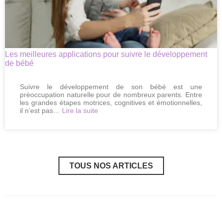
annulations
de
dernière
minute
Les meilleures applications pour suivre le développement
de bébé
Suivre le développement de son bébé est une
préoccupation naturelle pour de nombreux parents. Entre
les grandes étapes motrices, cognitives et émotionnelles,
:
il n’est pas…
Lire la suite
Les
meilleures
applications
pour
suivre
le
TOUS NOS ARTICLES
développement
de
bébé