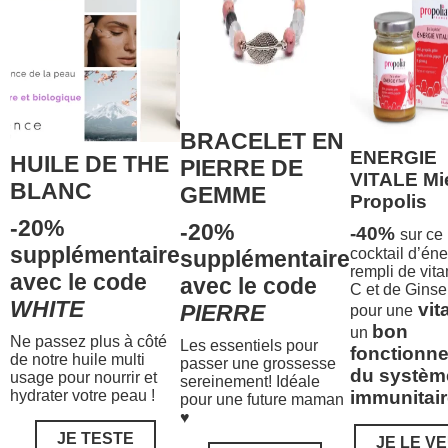
BRACELET EN
ENERGIE
HUILE DE THE
PIERRE DE
VITALE Mi
BLANC
GEMME
Propolis
-20%
-20%
-40%
sur ce
supplémentaire
cocktail d’éne
supplémentaire
rempli de vit
avec le code
avec le code
C et de Gins
WHITE
vita
PIERRE
pour une
bon
un
Ne passez plus à côté
Les essentiels pour
fonctionn
de notre huile multi
passer une grossesse
du systèm
usage pour nourrir et
sereinement! Idéale
hydrater votre peau !
immunitair
pour une future maman
♥
JE TESTE
JE LE V