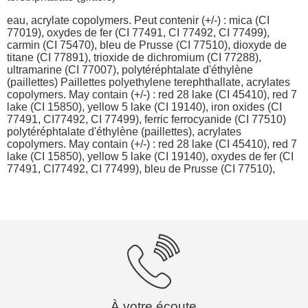
eau, acrylate copolymers. Peut contenir (+/-) : mica (CI
77019), oxydes de fer (CI 77491, CI 77492, CI 77499),
carmin (CI 75470), bleu de Prusse (CI 77510), dioxyde de
titane (CI 77891), trioxide de dichromium (CI 77288),
ultramarine (CI 77007), polytéréphtalate d'éthylène
(paillettes) Paillettes polyethylene terephthallate, acrylates
copolymers. May contain (+/-) : red 28 lake (CI 45410), red 7
lake (CI 15850), yellow 5 lake (CI 19140), iron oxides (CI
77491, CI77492, CI 77499), ferric ferrocyanide (CI 77510)
polytéréphtalate d'éthylène (paillettes), acrylates
copolymers. May contain (+/-) : red 28 lake (CI 45410), red 7
lake (CI 15850), yellow 5 lake (CI 19140), oxydes de fer (CI
77491, CI77492, CI 77499), bleu de Prusse (CI 77510),
À votre écoute