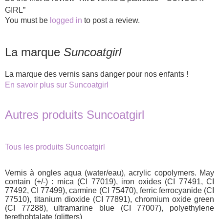
GIRL”
You must be
logged in
to post a review.
La marque
Suncoatgirl
La marque des vernis sans danger pour nos enfants !
En savoir plus sur Suncoatgirl
Autres produits Suncoatgirl
Tous les produits Suncoatgirl
Vernis à ongles aqua (water/eau), acrylic copolymers. May
contain (+/-) : mica (CI 77019), iron oxides (CI 77491, CI
77492, CI 77499), carmine (CI 75470), ferric ferrocyanide (CI
77510), titanium dioxide (CI 77891), chromium oxide green
(CI 77288), ultramarine blue (CI 77007), polyethylene
terethphtalate (glitters)