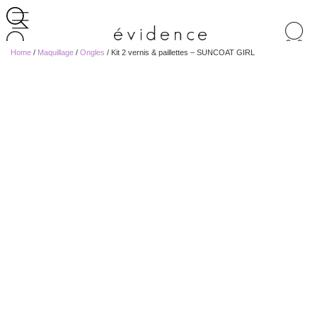
Recherche
de
Home
/
Maquillage
/
Ongles
/ Kit 2 vernis & paillettes – SUNCOAT GIRL
produits