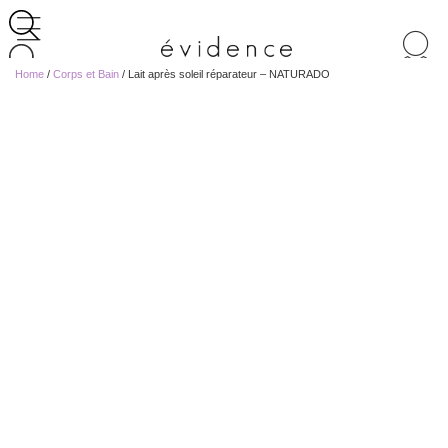
Recherche
de
Home
/
Corps et Bain
/ Lait après soleil réparateur – NATURADO
produits