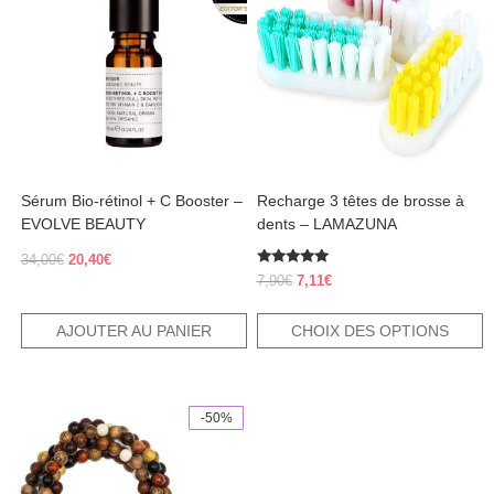
plusieurs
variations.
Les
options
peuvent
être
choisies
sur
la
page
Sérum Bio-rétinol + C Booster –
Recharge 3 têtes de brosse à
du
produit
EVOLVE BEAUTY
dents – LAMAZUNA
Le
Le
34,00
€
20,40
€
Note
prix
prix
Le
Le
7,90
€
7,11
€
5.00
initial
actuel
prix
prix
sur 5
était :
est :
initial
actuel
AJOUTER AU PANIER
CHOIX DES OPTIONS
34,00€.
20,40€.
était :
est :
7,90€.
7,11€.
-50%