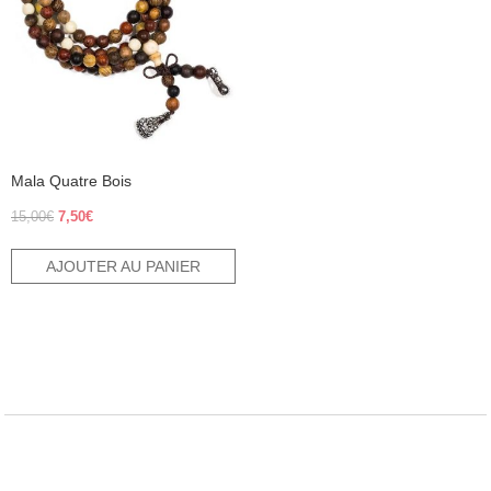
Mala Quatre Bois
Le
Le
15,00
€
7,50
€
prix
prix
initial
actuel
AJOUTER AU PANIER
était :
est :
15,00€.
7,50€.