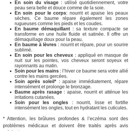
En soin du visage
: utilisé quotidiennement, votre
peau sera belle et douce comme de la soie.
En soin pour le corps
: nourrit et apaise les peaux
sèches. Ce baume répare également les zones
rugueuses comme les pieds et les coudes.
En baume démaquillant
: sa texture compacte se
transforme en une huile fluide et satinée. Il offre un
démaquillage doux pour la peau.
En baume à lèvres
: nourrit et répare, pour un sourire
sublimé.
En soin pour les cheveux
: appliqué en masque de
nuit sur les pointes, vos cheveux seront soyeux et
rayonnants au matin.
Soin pour les mains
: l’hiver ce baume sera votre allié
contre les mains gercées.
Soin après soleil*
: apaise immédiatement, répare
intensément et prolonge le bronzage.
Baume après rasage
: apaise, nourrit et atténue les
irritations cutanées.
Soin pour les ongles
: nourrit, lisse et fortifie
intensément les ongles, tout en hydratant les cuticules.
* Attention, les brûlures profondes & l’eczéma sont des
problèmes médicaux et doivent être traités après avis