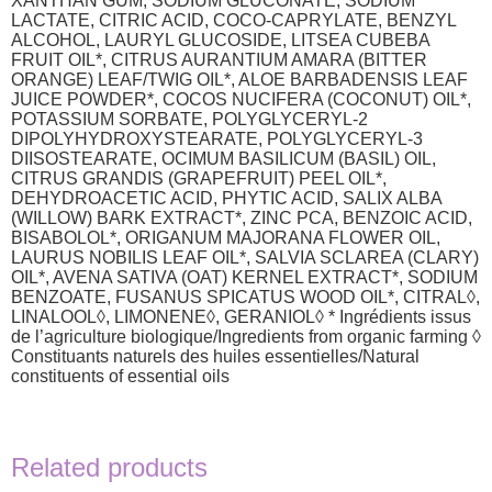
XANTHAN GUM, SODIUM GLUCONATE, SODIUM
LACTATE, CITRIC ACID, COCO-CAPRYLATE, BENZYL
ALCOHOL, LAURYL GLUCOSIDE, LITSEA CUBEBA
FRUIT OIL*, CITRUS AURANTIUM AMARA (BITTER
ORANGE) LEAF/TWIG OIL*, ALOE BARBADENSIS LEAF
JUICE POWDER*, COCOS NUCIFERA (COCONUT) OIL*,
POTASSIUM SORBATE, POLYGLYCERYL-2
DIPOLYHYDROXYSTEARATE, POLYGLYCERYL-3
DIISOSTEARATE, OCIMUM BASILICUM (BASIL) OIL,
CITRUS GRANDIS (GRAPEFRUIT) PEEL OIL*,
DEHYDROACETIC ACID, PHYTIC ACID, SALIX ALBA
(WILLOW) BARK EXTRACT*, ZINC PCA, BENZOIC ACID,
BISABOLOL*, ORIGANUM MAJORANA FLOWER OIL,
LAURUS NOBILIS LEAF OIL*, SALVIA SCLAREA (CLARY)
OIL*, AVENA SATIVA (OAT) KERNEL EXTRACT*, SODIUM
BENZOATE, FUSANUS SPICATUS WOOD OIL*, CITRAL◊,
LINALOOL◊, LIMONENE◊, GERANIOL◊ * Ingrédients issus
de l’agriculture biologique/Ingredients from organic farming ◊
Constituants naturels des huiles essentielles/Natural
constituents of essential oils
Related products