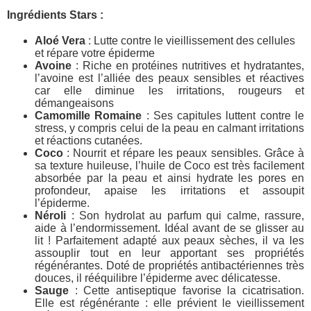
Ingrédients Stars :
Aloé Vera
: Lutte contre le vieillissement des cellules
et répare votre épiderme
Avoine
: Riche en protéines nutritives et hydratantes,
l’avoine est l’alliée des peaux sensibles et réactives
car elle diminue les irritations, rougeurs et
démangeaisons
Camomille Romaine
: Ses capitules luttent contre le
stress, y compris celui de la peau en calmant irritations
et réactions cutanées.
Coco
: Nourrit et répare les peaux sensibles. Grâce à
sa texture huileuse, l’huile de Coco est très facilement
absorbée par la peau et ainsi hydrate les pores en
profondeur, apaise les irritations et assoupit
l’épiderme.
Néroli
: Son hydrolat au parfum qui calme, rassure,
aide à l’endormissement. Idéal avant de se glisser au
lit ! Parfaitement adapté aux peaux sèches, il va les
assouplir tout en leur apportant ses propriétés
régénérantes. Doté de propriétés antibactériennes très
douces, il rééquilibre l’épiderme avec délicatesse.
Sauge
: Cette antiseptique favorise la cicatrisation.
Elle est régénérante : elle prévient le vieillissement