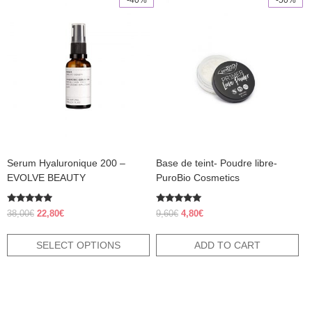
This
product
has
multiple
variants.
The
options
may
be
chosen
on
the
product
Serum Hyaluronique 200 –
Base de teint- Poudre libre-
page
EVOLVE BEAUTY
PuroBio Cosmetics
Rated
Rated
Original
Current
Original
Current
38,00
€
22,80
€
9,60
€
4,80
€
4.70
5.00
price
price
price
price
out of 5
out of 5
was:
is:
was:
is:
SELECT OPTIONS
ADD TO CART
38,00€.
22,80€.
9,60€.
4,80€.