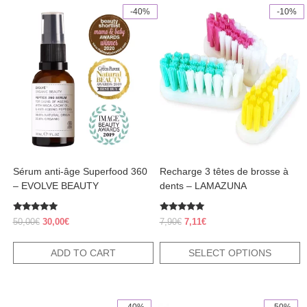
-40%
-10%
This
product
has
multiple
variants.
The
options
may
be
chosen
on
the
product
Sérum anti-âge Superfood 360
Recharge 3 têtes de brosse à
page
– EVOLVE BEAUTY
dents – LAMAZUNA
Rated
Rated
Original
Current
Original
Current
50,00
€
30,00
€
7,90
€
7,11
€
5.00
5.00
price
price
price
price
out of 5
out of 5
was:
is:
was:
is:
ADD TO CART
SELECT OPTIONS
50,00€.
30,00€.
7,90€.
7,11€.
-40%
-50%