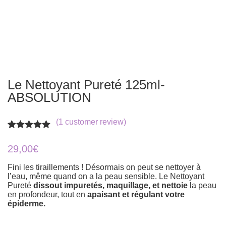
Le Nettoyant Pureté 125ml-
ABSOLUTION
(
1
customer review)
Rated
1
5.00
out of 5
29,00
€
based on
customer
Fini les tiraillements ! Désormais on peut se nettoyer à
rating
l’eau, même quand on a la peau sensible. Le Nettoyant
Pureté
dissout impuretés, maquillage, et nettoie
la peau
en profondeur, tout en
apaisant et régulant votre
épiderme.