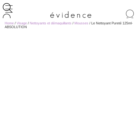
Recherche
de
Home
/
Visage
/
Nettoyants et démaquillants
/
Mousses
/ Le Nettoyant Pureté 125ml-
produits
ABSOLUTION