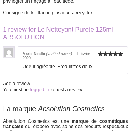
privilégier un rinçage à l’eau tiède.
Consigne de tri : flacon plastique à recycler.
1 review for
Le Nettoyant Pureté 125ml-
ABSOLUTION
Marie-Noëlle
(verified owner)
–
1 février
2020
Rated
5
out
of 5
Odeur agréable. Produit très doux
Add a review
You must be
logged in
to post a review.
La marque
Absolution Cosmetics
Absolution Cosmetics est une
marque de cosmétiques
française
qui élabore avec soins des produits respectueux