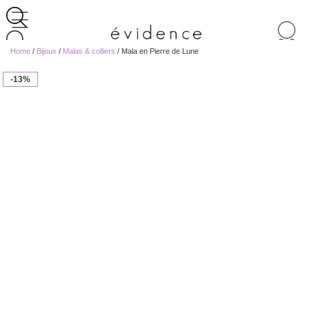
Recherche
de
Home
/
Bijoux
/
Malas & colliers
/ Mala en Pierre de Lune
produits
-13%