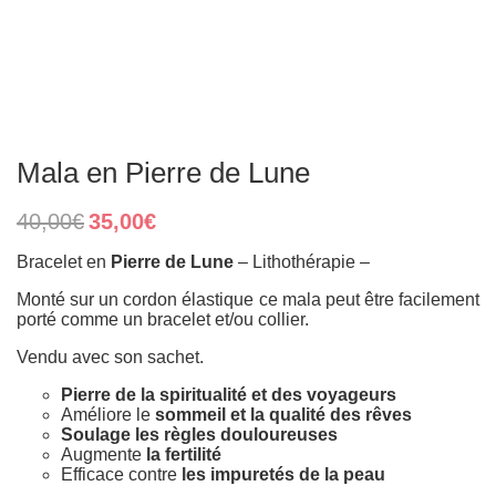
Mala en Pierre de Lune
Original
Current
40,00
€
35,00
€
price
price
was:
is:
Bracelet en
Pierre de Lune
– Lithothérapie –
40,00€.
35,00€.
Monté sur un cordon élastique ce mala peut être facilement
porté comme un bracelet et/ou collier.
Vendu avec son sachet.
Pierre de la spiritualité et des voyageurs
Améliore le
sommeil et la qualité des rêves
Soulage les règles douloureuses
Augmente
la fertilité
Efficace contre
les impuretés de la peau