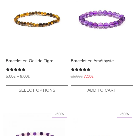
has
multiple
variants.
The
options
may
be
chosen
on
the
product
Bracelet en Oeil de Tigre
Bracelet en Améthyste
page
Rated
Rated
Original
Current
6,00
€
–
9,00
€
15,00
€
7,50
€
5.00
5.00
price
price
out of 5
out of 5
was:
is:
SELECT OPTIONS
ADD TO CART
15,00€.
7,50€.
-50%
-50%