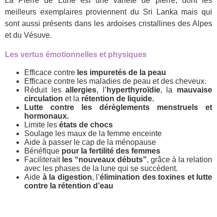
La Pierre de Lune est une variété de pierre, dont les
meilleurs exemplaires proviennent du Sri Lanka mais qui
sont aussi présents dans les ardoises cristallines des Alpes
et du Vésuve.
Les vertus émotionnelles et physiques
Efficace contre
les impuretés de la peau
Efficace contre les maladies de peau et des cheveux.
Réduit les
allergies
, l’
hyperthyroïdie
, la
mauvaise
circulation
et la
rétention de liquide.
Lutte contre les dérèglements menstruels et
hormonaux.
Limite les
états de chocs
Soulage les maux de la femme enceinte
Aide à passer le cap de la ménopause
Bénéfique
pour la fertilité des femmes
Faciliterait
les “nouveaux débuts”
, grâce à la relation
avec les phases de la lune qui se succèdent.
Aide
à la digestion
, l’
élimination des toxines et lutte
contre la rétention d’eau