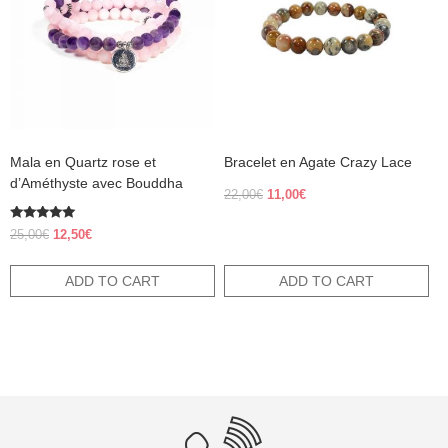
Mala en Quartz rose et
Bracelet en Agate Crazy Lace
d’Améthyste avec Bouddha
Original
Current
22,00
€
11,00
€
price
price
was:
is:
Rated
Original
Current
25,00
€
12,50
€
5.00
22,00€.
11,00€.
price
price
out of 5
was:
is:
ADD TO CART
ADD TO CART
25,00€.
12,50€.