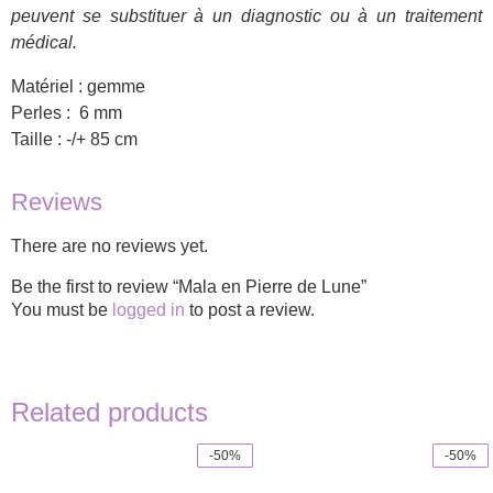
peuvent se substituer à un diagnostic ou à un traitement
médical.
Matériel : gemme
Perles : 6 mm
Taille : -/+ 85 cm
Reviews
There are no reviews yet.
Be the first to review “Mala en Pierre de Lune”
You must be
logged in
to post a review.
Related products
-50%
-50%
This
product