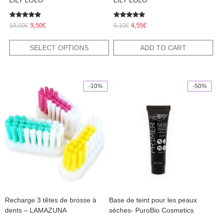
LILY LOLO
LILY LOLO
Rated
Rated
Original
Current
Original
Current
19,00
€
9,50
€
9,10
€
4,55
€
4.83
5.00
price
price
price
price
out of 5
out of 5
was:
is:
was:
is:
SELECT OPTIONS
ADD TO CART
19,00€.
9,50€.
9,10€.
4,55€.
-10%
-50%
This
product
has
multiple
variants.
The
options
may
be
chosen
on
the
product
Recharge 3 têtes de brosse à
Base de teint pour les peaux
page
dents – LAMAZUNA
sèches- PuroBio Cosmetics