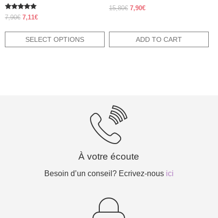
Original
Current
15,80
€
7,90
€
Rated
price
price
Original
Current
7,90
€
7,11
€
5.00
was:
is:
price
price
out of 5
15,80€.
7,90€.
was:
is:
SELECT OPTIONS
ADD TO CART
7,90€.
7,11€.
À votre écoute
Besoin d’un conseil? Ecrivez-nous
ici