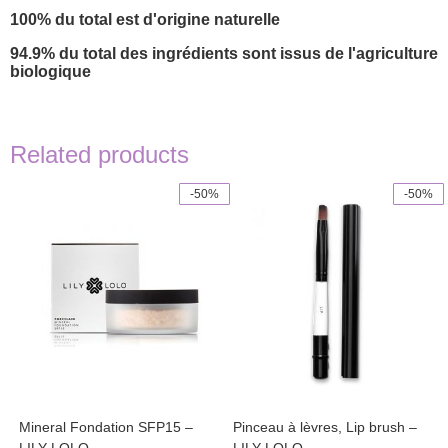
100% du total est d'origine naturelle
94.9% du total des ingrédients sont issus de l'agriculture
biologique
Related products
-50%
-50%
This
product
has
multiple
variants.
The
options
may
be
chosen
on
the
product
Mineral Fondation SFP15 –
Pinceau à lèvres, Lip brush –
page