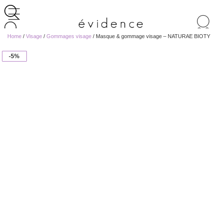
Recherche
de
Home
/
Visage
/
Gommages visage
/ Masque & gommage visage – NATURAE BIOTY
produits
-5%