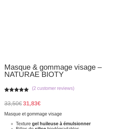
Masque & gommage visage –
NATURAE BIOTY
(
2
customer reviews)
Rated
2
5.00
out of 5
Original
Current
33,50
€
31,83
€
based on
price
price
customer
was:
is:
Masque et gommage visage
ratings
33,50€.
31,83€.
Texture
gel huileuse à émulsionner
Billes de
silice
biodégradables