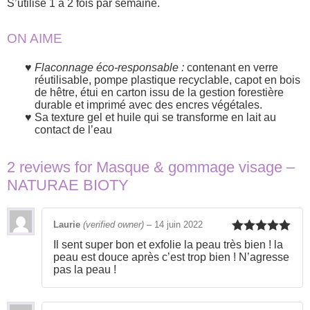
S’utilise 1 à 2 fois par semaine.
ON AIME
Flaconnage éco-responsable :
contenant en verre
réutilisable, pompe plastique recyclable, capot en bois
de hêtre, étui en carton issu de la gestion forestière
durable et imprimé avec des encres végétales.
Sa texture gel et huile qui se transforme en lait au
contact de l’eau
2 reviews for
Masque & gommage visage –
NATURAE BIOTY
Laurie
(verified owner)
–
14 juin 2022
Rated
5
out
Il sent super bon et exfolie la peau très bien ! la
of 5
peau est douce après c’est trop bien ! N’agresse
pas la peau !