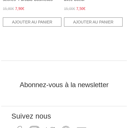
Le
Le
Le
Le
15,80
€
7,90
€
15,00
€
7,50
€
prix
prix
prix
prix
initial
actuel
initial
actuel
AJOUTER AU PANIER
AJOUTER AU PANIER
était :
est :
était :
est :
15,80€.
7,90€.
15,00€.
7,50€.
Abonnez-vous à la newsletter
Suivez nous