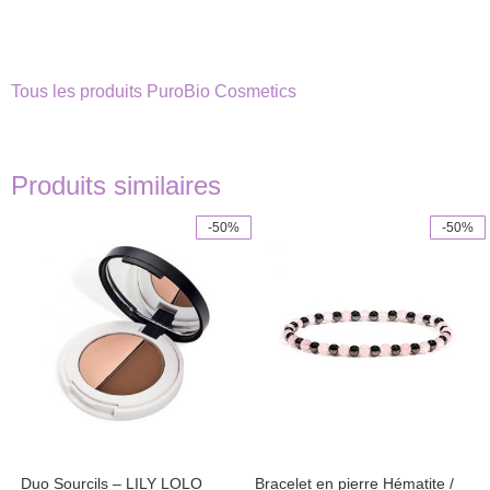
Tous les produits PuroBio Cosmetics
Produits similaires
-50%
-50%
Ce
produit
a
plusieurs
variations.
Les
options
peuvent
être
choisies
sur
la
page
Duo Sourcils – LILY LOLO
Bracelet en pierre Hématite /
du