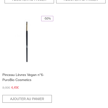
15,80€.
7,90€.
était :
est :
9,60€.
4,80€.
-50%
Pinceau Lèvres Vegan n°6-
PuroBio Cosmetics
Le
Le
8,90
€
4,45
€
prix
prix
initial
actuel
AJOUTER AU PANIER
était :
est :
8,90€.
4,45€.