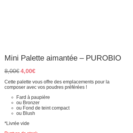
Mini Palette aimantée – PUROBIO
Le
Le
8,00
€
4,00
€
prix
prix
initial
actuel
Cette palette vous offre des emplacements pour la
était :
est :
composer avec vos poudres préférées !
8,00€.
4,00€.
Fard à paupière
ou Bronzer
ou Fond de teint compact
ou Blush
*Livrée vide