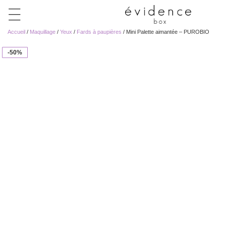
Accueil
/
Maquillage
/
Yeux
/
Fards à paupières
/ Mini Palette aimantée – PUROBIO
-50%