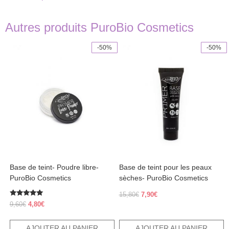
Autres produits PuroBio Cosmetics
-50%
-50%
Base de teint- Poudre libre-
Base de teint pour les peaux
PuroBio Cosmetics
sèches- PuroBio Cosmetics
Le
Le
15,80
€
7,90
€
Note
prix
prix
Le
Le
9,60
€
4,80
€
5.00
initial
actuel
prix
prix
sur 5
était :
est :
initial
actuel
AJOUTER AU PANIER
AJOUTER AU PANIER