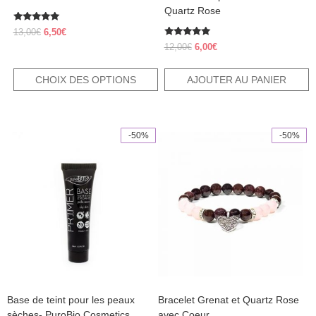
produit
Quartz Rose
Note
Le
Le
13,00
€
6,50
€
5.00
prix
prix
Note
sur 5
Le
Le
12,00
€
6,00
€
5.00
initial
actuel
prix
prix
sur 5
était :
est :
initial
actuel
CHOIX DES OPTIONS
AJOUTER AU PANIER
13,00€.
6,50€.
était :
est :
12,00€.
6,00€.
-50%
-50%
Base de teint pour les peaux
Bracelet Grenat et Quartz Rose
sèches- PuroBio Cosmetics
avec Coeur