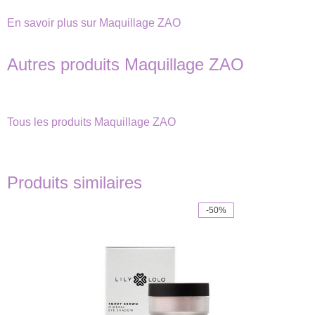
En savoir plus sur Maquillage ZAO
Autres produits Maquillage ZAO
Tous les produits Maquillage ZAO
Produits similaires
-50%
Ce
produit
a
plusieurs
variations.
Les
options
peuvent
être