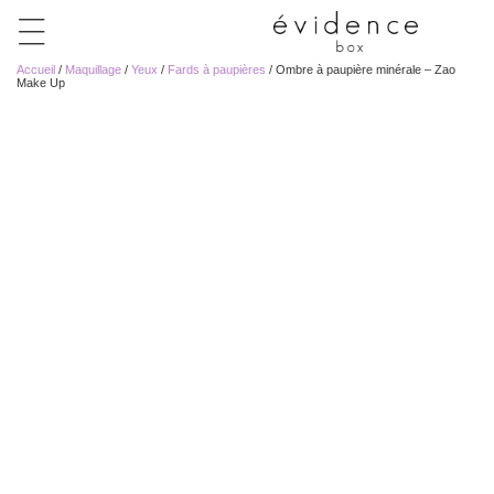
Accueil
/
Maquillage
/
Yeux
/
Fards à paupières
/ Ombre à paupière minérale – Zao
Make Up