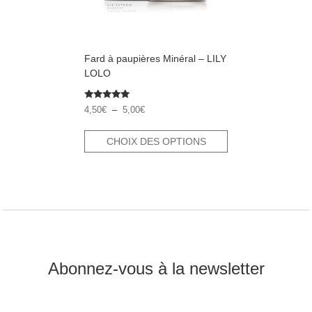
choisies
sur
la
page
Fard à paupières Minéral – LILY
du
produit
LOLO
Note
Plage
4,50
€
–
5,00
€
5.00
de
sur 5
prix :
CHOIX DES OPTIONS
4,50€
à
5,00€
Abonnez-vous à la newsletter