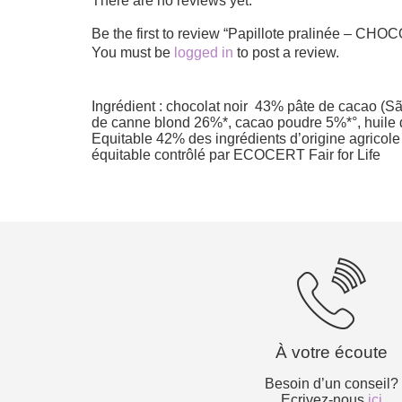
There are no reviews yet.
Be the first to review “Papillote pralinée –
You must be
logged in
to post a review.
Ingrédient : chocolat noir 43% pâte de cacao (S
de canne blond 26%*, cacao poudre 5%*°, huile d
Equitable 42% des ingrédients d’origine agricol
équitable contrôlé par ECOCERT Fair for Life
À votre écoute
Besoin d’un conseil?
Ecrivez-nous
ici