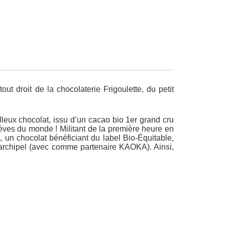
out droit de la chocolaterie Frigoulette, du petit
illeux chocolat, issu d’un
cacao bio
1er grand cru
èves du monde ! Militant de la première heure en
 », un chocolat bénéficiant du
label Bio-Équitable
,
rchipel (
avec comme partenaire
KAOKA
). Ainsi,