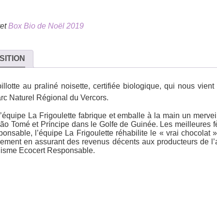
ret
Box Bio de Noël 2019
SITION
lotte au praliné noisette, certifiée biologique, qui nous vient t
rc Naturel Régional du Vercors
.
, l’équipe La Frigoulette fabrique et emballe à la main un merve
ão Tomé et Príncipe
dans le Golfe de Guinée. Les meilleures f
sponsable
, l’équipe La Frigoulette réhabilite le « vrai chocolat
ement en assurant des revenus décents aux producteurs de l’a
anisme
Ecocert Responsable
.