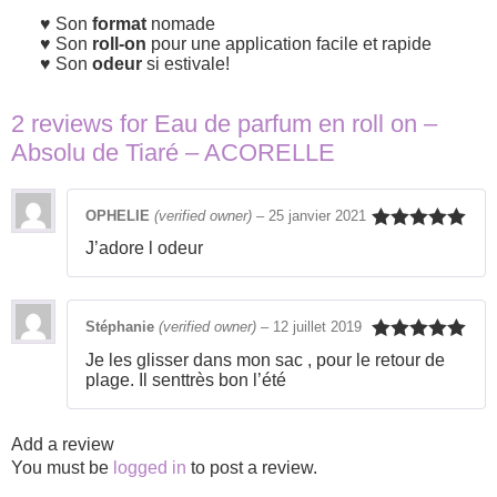
Son
format
nomade
Son
roll-on
pour une application facile et rapide
Son
odeur
si estivale!
2 reviews for
Eau de parfum en roll on –
Absolu de Tiaré – ACORELLE
OPHELIE
(verified owner)
–
25 janvier 2021
Rated
5
out
J’adore l odeur
of 5
Stéphanie
(verified owner)
–
12 juillet 2019
Rated
5
out
Je les glisser dans mon sac , pour le retour de
of 5
plage. Il senttrès bon l’été
Add a review
You must be
logged in
to post a review.