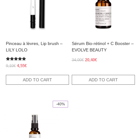
Pinceau à lèvres, Lip brush –
Sérum Bio-rétinol + C Booster –
LILY LOLO
EVOLVE BEAUTY
Original
Current
34,00
€
20,40
€
Rated
price
price
Original
Current
9,10
€
4,55
€
5.00
was:
is:
price
price
out of 5
34,00€.
20,40€.
was:
is:
ADD TO CART
ADD TO CART
9,10€.
4,55€.
-40%
This
product
has
multiple
variants.
The