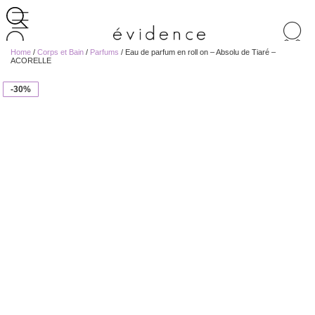
Recherche
de
Home
/
Corps et Bain
/
Parfums
/ Eau de parfum en roll on – Absolu de Tiaré –
produits
ACORELLE
-30%