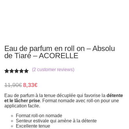
Eau de parfum en roll on – Absolu
de Tiaré – ACORELLE
(
2
customer reviews)
Rated
2
5.00
out of 5
Original
Current
11,90
€
8,33
€
based on
price
price
customer
was:
is:
Eau de parfum à la tenue décuplée qui favorise la
détente
ratings
11,90€.
8,33€.
et le lâcher prise
. Format nomade avec roll-on pour une
application facile.
Format roll-on nomade
Senteur estivale qui amène à la détente
Excellente tenue